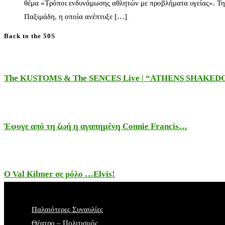
θέμα «Τρόποι ενδυνάμωσης αθλητών με προβλήματα υγείας». Τη
Παξιμάδη, η οποία ανέπτυξε […]
Back to the 50S
The KUSTOMS & The SENCES Live | “ATHENS SHAKE
Έφυγε από τη ζωή η αγαπημένη Connie Francis…
Ο Val Kilmer σε ρόλο …Elvis!
Παλαιότερες Συναυλίες
Θέατρο – Πολιτισμός