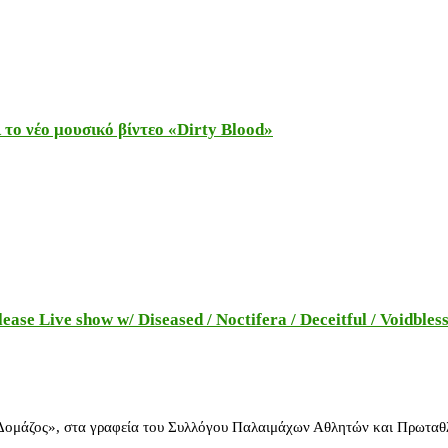
το νέο μουσικό βίντεο «Dirty Blood»
e Live show w/ Diseased / Noctifera / Deceitful / Voidbles
 Δομάζος», στα γραφεία του Συλλόγου Παλαιμάχων Αθλητών και Πρωταθ