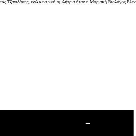
ας Τζανιδάκης, ενώ κεντρική ομιλήτρια ήταν η Μοριακή Βιολόγος Ελέ