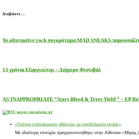
Διαβάστε…
Το alternative rock συγκρότημα MAD SNEAKS παρουσιάζει 
13 χρόνια Εξαρχειώτης – Διήμερο Φεστιβάλ
AS INAPPROPRIATE “Stars Bleed & Trees Yield ” – EP Releas
nosos-notalone.gr
«Τρόποι ενδυνάμωσης αθλητών με προβλήματα υγείας»
Με ιδιαίτερη επιτυχία πραγματοποιήθηκε στην Αίθουσα «Μίμης