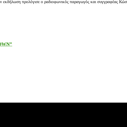
ν εκδήλωση προλόγισε ο ραδιοφωνικός παραγωγός και συγγραφέας Κώστ
DOWN”