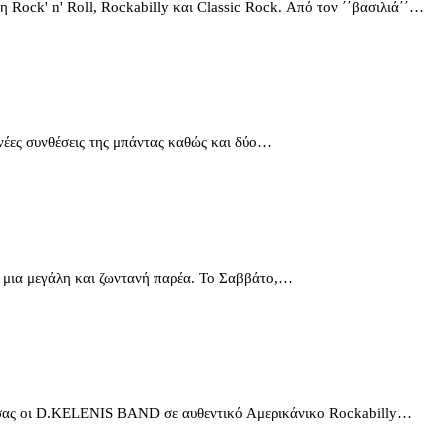
Rock' n' Roll, Rockabilly και Classic Rock. Από τον ΄΄βασιλιά΄΄…
νέες συνθέσεις της μπάντας καθώς και δύο…
ν μια μεγάλη και ζωντανή παρέα. Το Σαββάτο,…
ας οι D.KELENIS BAND σε αυθεντικό Αμερικάνικο Rockabilly…