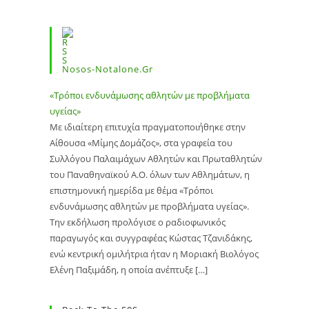
Nosos-Notalone.gr
«Τρόποι ενδυνάμωσης αθλητών με προβλήματα
υγείας»
Με ιδιαίτερη επιτυχία πραγματοποιήθηκε στην
Αίθουσα «Μίμης Δομάζος», στα γραφεία του
Συλλόγου Παλαιμάχων Αθλητών και Πρωταθλητών
του Παναθηναϊκού Α.Ο. όλων των Αθλημάτων, η
επιστημονική ημερίδα με θέμα «Τρόποι
ενδυνάμωσης αθλητών με προβλήματα υγείας».
Την εκδήλωση προλόγισε ο ραδιοφωνικός
παραγωγός και συγγραφέας Κώστας Τζανιδάκης,
ενώ κεντρική ομιλήτρια ήταν η Μοριακή Βιολόγος
Ελένη Παξιμάδη, η οποία ανέπτυξε […]