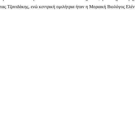
ας Τζανιδάκης, ενώ κεντρική ομιλήτρια ήταν η Μοριακή Βιολόγος Ελέ