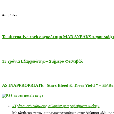
Διαβάστε…
Το alternative rock συγκρότημα MAD SNEAKS παρουσιάζει 
13 χρόνια Εξαρχειώτης – Διήμερο Φεστιβάλ
AS INAPPROPRIATE “Stars Bleed & Trees Yield ” – EP Releas
nosos-notalone.gr
«Τρόποι ενδυνάμωσης αθλητών με προβλήματα υγείας»
Με ιδιαίτερη επιτυχία πραγματοποιήθηκε στην Αίθουσα «Μίμης