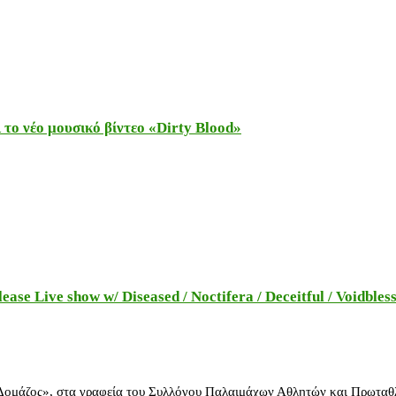
το νέο μουσικό βίντεο «Dirty Blood»
e Live show w/ Diseased / Noctifera / Deceitful / Voidbles
 Δομάζος», στα γραφεία του Συλλόγου Παλαιμάχων Αθλητών και Πρωταθ