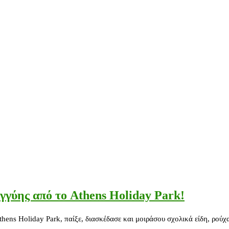
γγύης από το Athens Holiday Park!
Athens Holiday Park, παίξε, διασκέδασε και μοιράσου σχολικά είδη, ρού