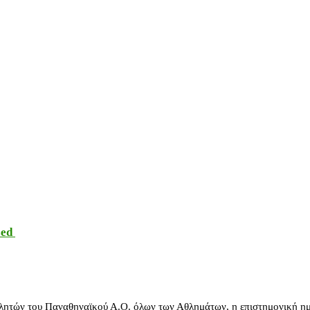
sed
λητών του Παναθηναϊκού Α.Ο. όλων των Αθλημάτων, η επιστημονική ημ