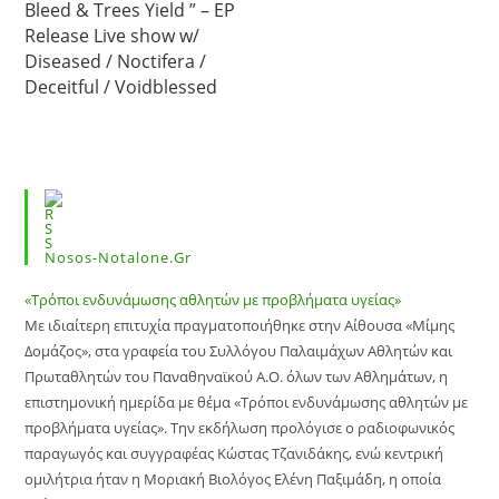
Bleed & Trees Yield ” – EP
Release Live show w/
Diseased / Noctifera /
Deceitful / Voidblessed
Nosos-Notalone.gr
«Τρόποι ενδυνάμωσης αθλητών με προβλήματα υγείας»
Με ιδιαίτερη επιτυχία πραγματοποιήθηκε στην Αίθουσα «Μίμης
Δομάζος», στα γραφεία του Συλλόγου Παλαιμάχων Αθλητών και
Πρωταθλητών του Παναθηναϊκού Α.Ο. όλων των Αθλημάτων, η
επιστημονική ημερίδα με θέμα «Τρόποι ενδυνάμωσης αθλητών με
προβλήματα υγείας». Την εκδήλωση προλόγισε ο ραδιοφωνικός
παραγωγός και συγγραφέας Κώστας Τζανιδάκης, ενώ κεντρική
ομιλήτρια ήταν η Μοριακή Βιολόγος Ελένη Παξιμάδη, η οποία