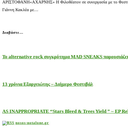
ΑΡΙΣΤΟΦΑΝΗ«ΑΧΑΡΝΗΣ» Η Φιλοθέατον σε συνεργασία με το Φεστιβάλ 
Γιάννη Κακλέα με…
Διαβάστε…
Το alternative rock συγκρότημα MAD SNEAKS παρουσιάζει 
13 χρόνια Εξαρχειώτης – Διήμερο Φεστιβάλ
AS INAPPROPRIATE “Stars Bleed & Trees Yield ” – EP Releas
nosos-notalone.gr