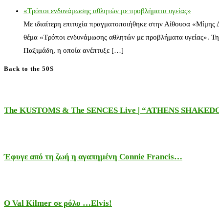
«Τρόποι ενδυνάμωσης αθλητών με προβλήματα υγείας»
Με ιδιαίτερη επιτυχία πραγματοποιήθηκε στην Αίθουσα «Μίμης
θέμα «Τρόποι ενδυνάμωσης αθλητών με προβλήματα υγείας». Τη
Παξιμάδη, η οποία ανέπτυξε […]
Back to the 50S
The KUSTOMS & The SENCES Live | “ATHENS SHAKE
Έφυγε από τη ζωή η αγαπημένη Connie Francis…
Ο Val Kilmer σε ρόλο …Elvis!