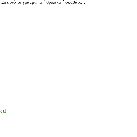
 Σε αυτό το γράμμα το ΄΄θρυλικό΄΄ σκαθάρι…
sed