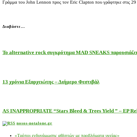
Γράμμα του John Lennon προς τον Eric Clapton που γράφτηκε στις 29
Διαβάστε…
Το alternative rock συγκρότημα MAD SNEAKS παρουσιάζει 
13 χρόνια Εξαρχειώτης – Διήμερο Φεστιβάλ
AS INAPPROPRIATE “Stars Bleed & Trees Yield ” – EP Releas
nosos-notalone.gr
«Τρόποι ενδυνάμωσης αθλητών με προβλήματα υγείας»