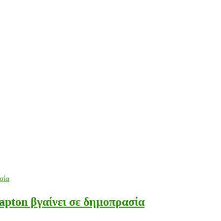
apton βγαίνει σε δημοπρασία