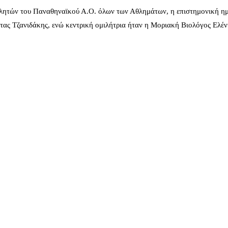
λητών του Παναθηναϊκού Α.Ο. όλων των Αθλημάτων, η επιστημονική ημ
ας Τζανιδάκης, ενώ κεντρική ομιλήτρια ήταν η Μοριακή Βιολόγος Ελέ