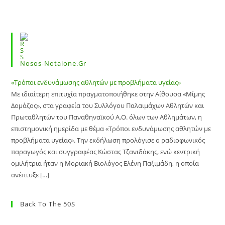
Nosos-Notalone.gr
«Τρόποι ενδυνάμωσης αθλητών με προβλήματα υγείας»
Με ιδιαίτερη επιτυχία πραγματοποιήθηκε στην Αίθουσα «Μίμης
Δομάζος», στα γραφεία του Συλλόγου Παλαιμάχων Αθλητών και
Πρωταθλητών του Παναθηναϊκού Α.Ο. όλων των Αθλημάτων, η
επιστημονική ημερίδα με θέμα «Τρόποι ενδυνάμωσης αθλητών με
προβλήματα υγείας». Την εκδήλωση προλόγισε ο ραδιοφωνικός
παραγωγός και συγγραφέας Κώστας Τζανιδάκης, ενώ κεντρική
ομιλήτρια ήταν η Μοριακή Βιολόγος Ελένη Παξιμάδη, η οποία
ανέπτυξε […]
Back To The 50S