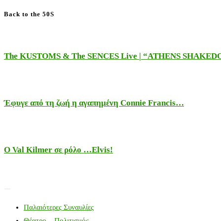
Back to the 50S
The KUSTOMS & The SENCES Live | “ATHENS SHAKE
Έφυγε από τη ζωή η αγαπημένη Connie Francis…
Ο Val Kilmer σε ρόλο …Elvis!
Παλαιότερες Συναυλίες
Θέατρο – Πολιτισμός