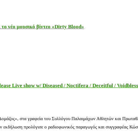
το νέο μουσικό βίντεο «Dirty Blood»
e Live show w/ Diseased / Noctifera / Deceitful / Voidbles
 Δομάζος», στα γραφεία του Συλλόγου Παλαιμάχων Αθλητών και Πρωταθ
ν εκδήλωση προλόγισε ο ραδιοφωνικός παραγωγός και συγγραφέας Κώστ