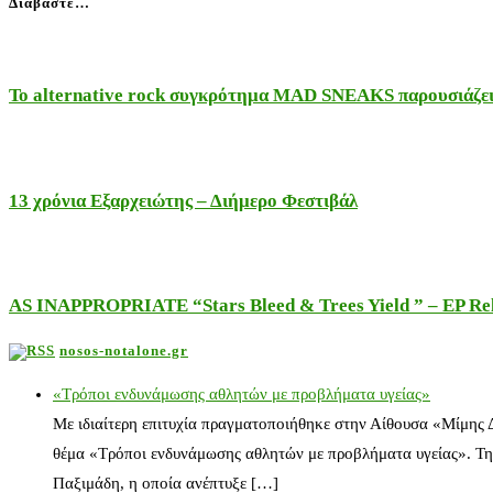
Διαβάστε…
Το alternative rock συγκρότημα MAD SNEAKS παρουσιάζει 
13 χρόνια Εξαρχειώτης – Διήμερο Φεστιβάλ
AS INAPPROPRIATE “Stars Bleed & Trees Yield ” – EP Releas
nosos-notalone.gr
«Τρόποι ενδυνάμωσης αθλητών με προβλήματα υγείας»
Με ιδιαίτερη επιτυχία πραγματοποιήθηκε στην Αίθουσα «Μίμης
θέμα «Τρόποι ενδυνάμωσης αθλητών με προβλήματα υγείας». Τη
Παξιμάδη, η οποία ανέπτυξε […]