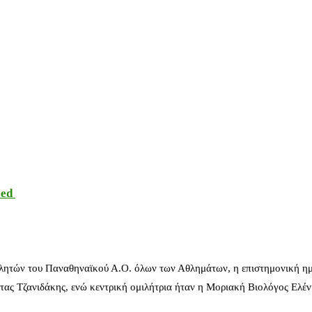
sed
λητών του Παναθηναϊκού Α.Ο. όλων των Αθλημάτων, η επιστημονική ημ
ας Τζανιδάκης, ενώ κεντρική ομιλήτρια ήταν η Μοριακή Βιολόγος Ελέ