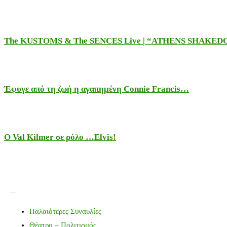
The KUSTOMS & The SENCES Live | “ATHENS SHAKE
Έφυγε από τη ζωή η αγαπημένη Connie Francis…
Ο Val Kilmer σε ρόλο …Elvis!
Παλαιότερες Συναυλίες
Θέατρο – Πολιτισμός