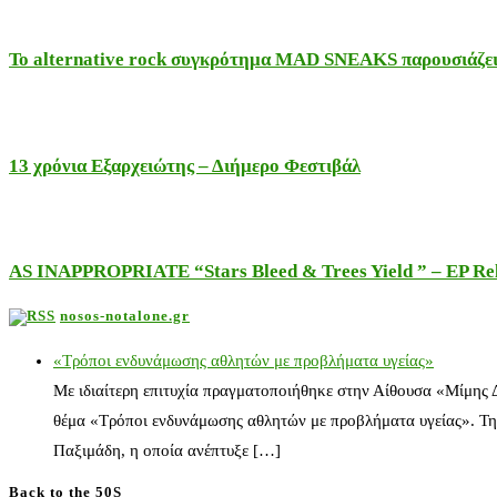
Το alternative rock συγκρότημα MAD SNEAKS παρουσιάζει 
13 χρόνια Εξαρχειώτης – Διήμερο Φεστιβάλ
AS INAPPROPRIATE “Stars Bleed & Trees Yield ” – EP Releas
nosos-notalone.gr
«Τρόποι ενδυνάμωσης αθλητών με προβλήματα υγείας»
Με ιδιαίτερη επιτυχία πραγματοποιήθηκε στην Αίθουσα «Μίμης
θέμα «Τρόποι ενδυνάμωσης αθλητών με προβλήματα υγείας». Τη
Παξιμάδη, η οποία ανέπτυξε […]
Back to the 50S