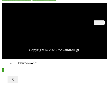
Παλαιότερες Συναυλίες
Θέατρο – Πολιτισμός
Εκδηλώσεις – Βιβλία
Rock&Sports
Rock Interviews
Copyright © 2025 rockandroll.gr
Όροι Χρήσης
Επικοινωνία
X