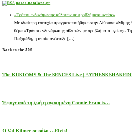
nosos-notalone.gr
«Τρόποι ενδυνάμωσης αθλητών με προβλήματα υγείας»
Με ιδιαίτερη επιτυχία πραγματοποιήθηκε στην Αίθουσα «Μίμης
θέμα «Τρόποι ενδυνάμωσης αθλητών με προβλήματα υγείας». Τη
Παξιμάδη, η οποία ανέπτυξε […]
Back to the 50S
The KUSTOMS & The SENCES Live | “ATHENS SHAKE
Έφυγε από τη ζωή η αγαπημένη Connie Francis…
Ο Val Kilmer σε ρόλο …Elvis!