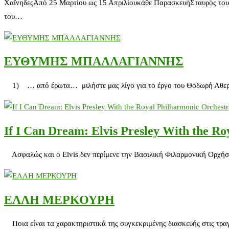
ΧαΐνηδεςΑπό 25 Μαρτίου ως 15 Απριλίουκάθε ΠαρασκευήΣταυρός του Ν
του…
ΕΥΘΥΜΗΣ ΜΠΑΛΛΑΓΙΑΝΝΗΣ
1) … από έρωτα… μιλήστε μας λίγο για το έργο του Θοδωρή Αθερίδη
If I Can Dream: Elvis Presley With the R
Ασφαλώς και ο Elvis δεν περίμενε την Βασιλική Φιλαρμονική Ορχήστρ
ΕΛΛΗ ΜΕΡΚΟΥΡΗ
Ποια είναι τα χαρακτηριστικά της συγκεκριμένης διασκευής στις τρα