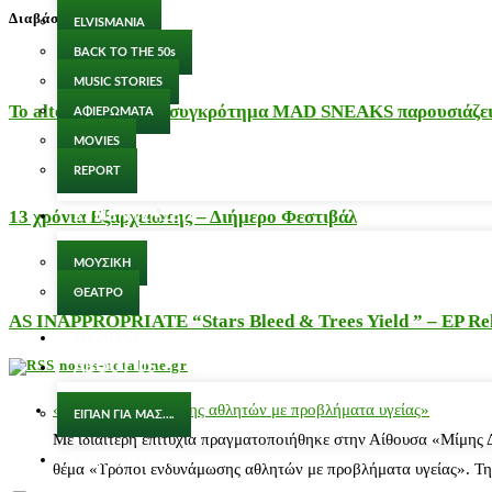
Διαβάστε…
ELVISMANIA
BACK TO THE 50s
MUSIC STORIES
Το alternative rock συγκρότημα MAD SNEAKS παρουσιάζει 
ΑΦΙΕΡΩΜΑΤΑ
MOVIES
REPORT
13 χρόνια Εξαρχειώτης – Διήμερο Φεστιβάλ
ΣΥΝΕΝΤΕΥΞΕΙΣ
ΜΟΥΣΙΚΗ
ΘΕΑΤΡΟ
AS INAPPROPRIATE “Stars Bleed & Trees Yield ” – EP Releas
ΘΕΑΤΡΟ
nosos-notalone.gr
ABOUT US
«Τρόποι ενδυνάμωσης αθλητών με προβλήματα υγείας»
ΕΙΠΑΝ ΓΙΑ ΜΑΣ….
Με ιδιαίτερη επιτυχία πραγματοποιήθηκε στην Αίθουσα «Μίμης
ΕΠΙΚΟΙΝΩΝΙΑ
θέμα «Τρόποι ενδυνάμωσης αθλητών με προβλήματα υγείας». Τη