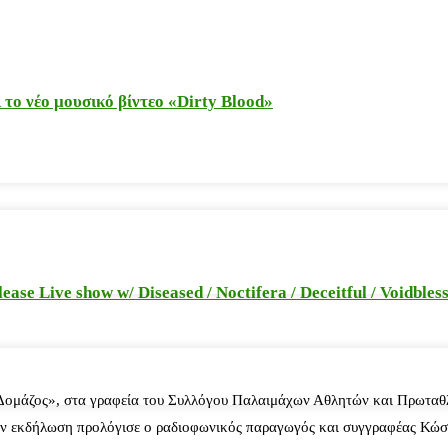
το νέο μουσικό βίντεο «Dirty Blood»
e Live show w/ Diseased / Noctifera / Deceitful / Voidbles
 Δομάζος», στα γραφεία του Συλλόγου Παλαιμάχων Αθλητών και Πρωταθ
ν εκδήλωση προλόγισε ο ραδιοφωνικός παραγωγός και συγγραφέας Κώστ