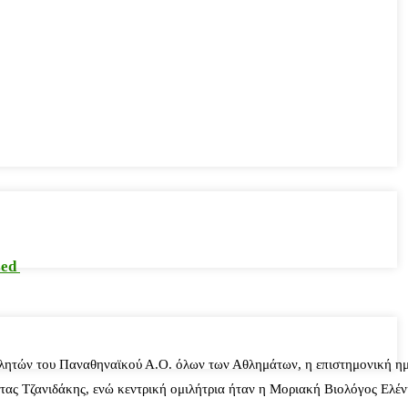
sed
λητών του Παναθηναϊκού Α.Ο. όλων των Αθλημάτων, η επιστημονική ημ
ας Τζανιδάκης, ενώ κεντρική ομιλήτρια ήταν η Μοριακή Βιολόγος Ελέ