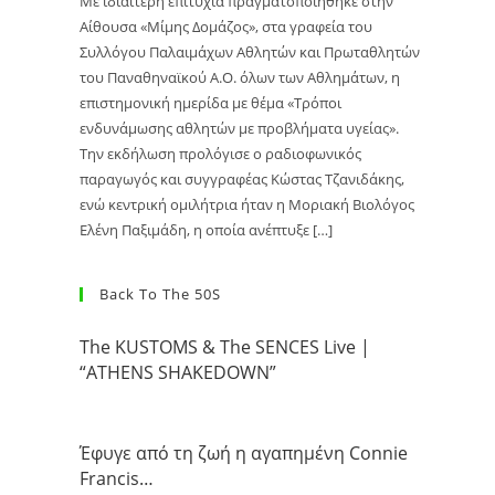
Με ιδιαίτερη επιτυχία πραγματοποιήθηκε στην
Αίθουσα «Μίμης Δομάζος», στα γραφεία του
Συλλόγου Παλαιμάχων Αθλητών και Πρωταθλητών
του Παναθηναϊκού Α.Ο. όλων των Αθλημάτων, η
επιστημονική ημερίδα με θέμα «Τρόποι
ενδυνάμωσης αθλητών με προβλήματα υγείας».
Την εκδήλωση προλόγισε ο ραδιοφωνικός
παραγωγός και συγγραφέας Κώστας Τζανιδάκης,
ενώ κεντρική ομιλήτρια ήταν η Μοριακή Βιολόγος
Ελένη Παξιμάδη, η οποία ανέπτυξε […]
Back To The 50S
The KUSTOMS & The SENCES Live |
“ATHENS SHAKEDOWN”
Έφυγε από τη ζωή η αγαπημένη Connie
Francis…