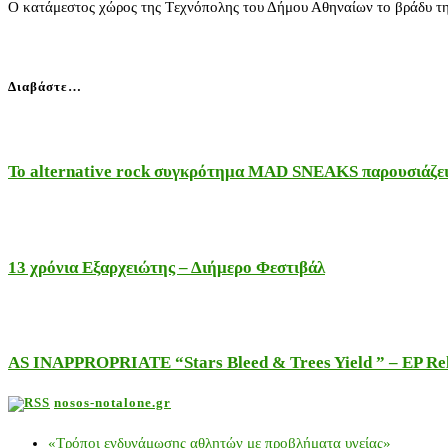
Ο κατάμεστος χώρος της Tεχνόπολης του Δήμου Αθηναίων το βράδυ της δ
Διαβάστε…
Το alternative rock συγκρότημα MAD SNEAKS παρουσιάζει 
13 χρόνια Εξαρχειώτης – Διήμερο Φεστιβάλ
AS INAPPROPRIATE “Stars Bleed & Trees Yield ” – EP Releas
nosos-notalone.gr
«Τρόποι ενδυνάμωσης αθλητών με προβλήματα υγείας»