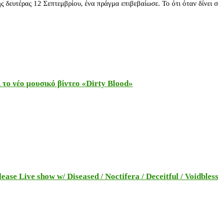
ευτέρας 12 Σεπτεμβρίου, ένα πράγμα επιβεβαίωσε. Το ότι όταν δίνει συ
το νέο μουσικό βίντεο «Dirty Blood»
e Live show w/ Diseased / Noctifera / Deceitful / Voidbles