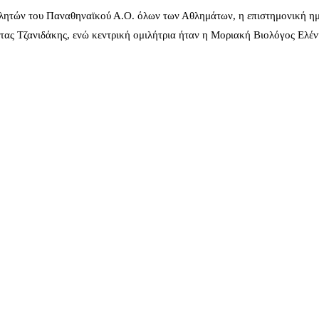
λητών του Παναθηναϊκού Α.Ο. όλων των Αθλημάτων, η επιστημονική ημ
ας Τζανιδάκης, ενώ κεντρική ομιλήτρια ήταν η Μοριακή Βιολόγος Ελέ