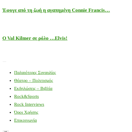
Έφυγε από τη ζωή η αγαπημένη Connie Francis…
Ο Val Kilmer σε ρόλο …Elvis!
Παλαιότερες Συναυλίες
Θέατρο – Πολιτισμός
Εκδηλώσεις – Βιβλία
Rock&Sports
Rock Interviews
Όροι Χρήσης
Επικοινωνία