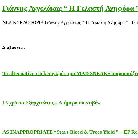
Γιάννης Αγγελάκας “ Η Γελαστή Ανηφόρα 
ΝΕΑ ΚΥΚΛΟΦΟΡΙΑ Γιάννης Αγγελάκας “ Η Γελαστή Ανηφόρα ” Format 
Διαβάστε…
Το alternative rock συγκρότημα MAD SNEAKS παρουσιάζει 
13 χρόνια Εξαρχειώτης – Διήμερο Φεστιβάλ
AS INAPPROPRIATE “Stars Bleed & Trees Yield ” – EP Releas