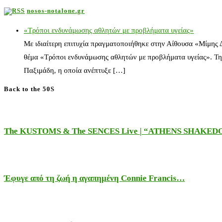
nosos-notalone.gr
«Τρόποι ενδυνάμωσης αθλητών με προβλήματα υγείας»
Με ιδιαίτερη επιτυχία πραγματοποιήθηκε στην Αίθουσα «Μίμης
θέμα «Τρόποι ενδυνάμωσης αθλητών με προβλήματα υγείας». Τη
Παξιμάδη, η οποία ανέπτυξε […]
Back to the 50S
The KUSTOMS & The SENCES Live | “ATHENS SHAKE
Έφυγε από τη ζωή η αγαπημένη Connie Francis…