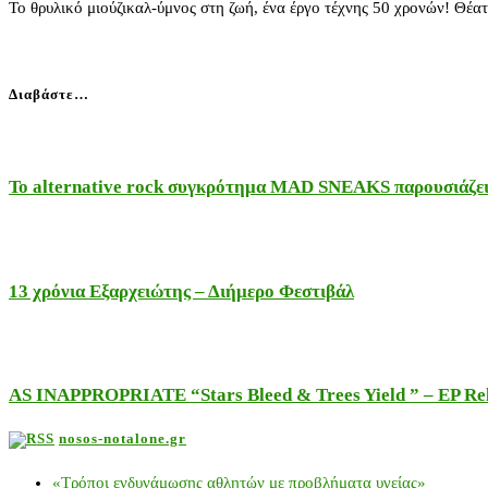
Το θρυλικό μιούζικαλ-ύμνος στη ζωή, ένα έργο τέχνης 50 χρονών! 
Διαβάστε…
Το alternative rock συγκρότημα MAD SNEAKS παρουσιάζει 
13 χρόνια Εξαρχειώτης – Διήμερο Φεστιβάλ
AS INAPPROPRIATE “Stars Bleed & Trees Yield ” – EP Releas
nosos-notalone.gr
«Τρόποι ενδυνάμωσης αθλητών με προβλήματα υγείας»