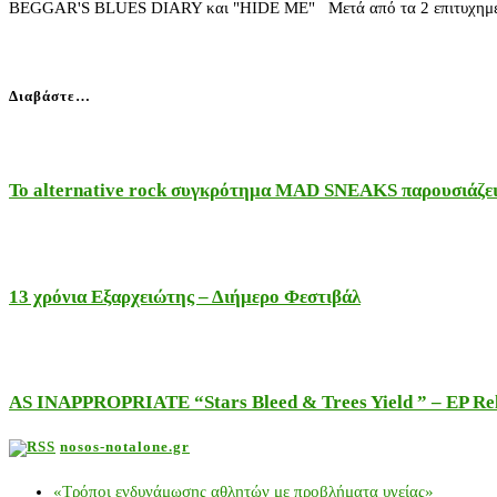
ΒΕGGAR'S BLUES DIARY και "HIDE ME" Μετά από τα 2 επιτυχημένα 
Διαβάστε…
Το alternative rock συγκρότημα MAD SNEAKS παρουσιάζει 
13 χρόνια Εξαρχειώτης – Διήμερο Φεστιβάλ
AS INAPPROPRIATE “Stars Bleed & Trees Yield ” – EP Releas
nosos-notalone.gr
«Τρόποι ενδυνάμωσης αθλητών με προβλήματα υγείας»