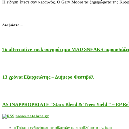
Η είδηση έπεσε σαν κεραυνός. Ο Gary Moore τα ξημερώματα της Κυρι
Διαβάστε…
Το alternative rock συγκρότημα MAD SNEAKS παρουσιάζει 
13 χρόνια Εξαρχειώτης – Διήμερο Φεστιβάλ
AS INAPPROPRIATE “Stars Bleed & Trees Yield ” – EP Releas
nosos-notalone.gr
«Τρόποι ενδυνάμωσης αθλητών με προβλήματα υγείας»