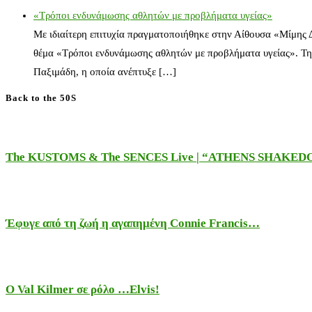
«Τρόποι ενδυνάμωσης αθλητών με προβλήματα υγείας»
Με ιδιαίτερη επιτυχία πραγματοποιήθηκε στην Αίθουσα «Μίμης
θέμα «Τρόποι ενδυνάμωσης αθλητών με προβλήματα υγείας». Τη
Παξιμάδη, η οποία ανέπτυξε […]
Back to the 50S
The KUSTOMS & The SENCES Live | “ATHENS SHAKE
Έφυγε από τη ζωή η αγαπημένη Connie Francis…
Ο Val Kilmer σε ρόλο …Elvis!