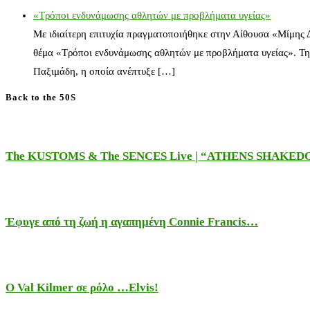
«Τρόποι ενδυνάμωσης αθλητών με προβλήματα υγείας»
Με ιδιαίτερη επιτυχία πραγματοποιήθηκε στην Αίθουσα «Μίμης
θέμα «Τρόποι ενδυνάμωσης αθλητών με προβλήματα υγείας». Τη
Παξιμάδη, η οποία ανέπτυξε […]
Back to the 50S
The KUSTOMS & The SENCES Live | “ATHENS SHAKE
Έφυγε από τη ζωή η αγαπημένη Connie Francis…
Ο Val Kilmer σε ρόλο …Elvis!