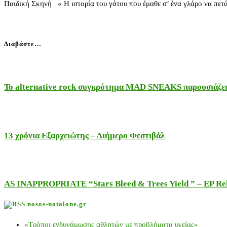
Παιδική Σκηνή « Η ιστορία του γάτου που έμαθε σ’ ένα γλάρο να π
Διαβάστε…
Το alternative rock συγκρότημα MAD SNEAKS παρουσιάζει 
13 χρόνια Εξαρχειώτης – Διήμερο Φεστιβάλ
AS INAPPROPRIATE “Stars Bleed & Trees Yield ” – EP Releas
nosos-notalone.gr
«Τρόποι ενδυνάμωσης αθλητών με προβλήματα υγείας»