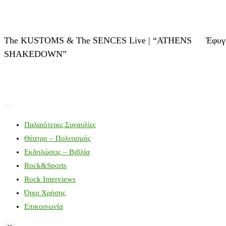
The KUSTOMS & The SENCES Live | “ATHENS
Έφυγ
SHAKEDOWN”
Παλαιότερες Συναυλίες
Θέατρο – Πολιτισμός
Εκδηλώσεις – Βιβλία
Rock&Sports
Rock Interviews
Όροι Χρήσης
Επικοινωνία