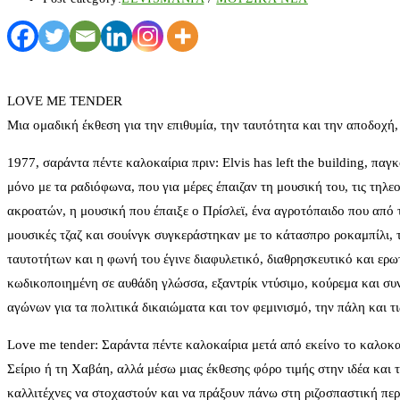
LOVE ME TENDER
Μια ομαδική έκθεση για την επιθυμία, την ταυτότητα και την αποδοχή,
1977, σαράντα πέντε καλοκαίρια πριν: Elvis has left the building, πα
μόνο με τα ραδιόφωνα, που για μέρες έπαιζαν τη μουσική του, τις τηλε
ακροατών, η μουσική που έπαιξε ο Πρίσλεϊ, ένα αγροτόπαιδο που από 
μουσικές τζαζ και σουίνγκ συγκεράστηκαν με το κάτασπρο ροκαμπίλι, τ
ταυτοτήτων και η φωνή του έγινε διαφυλετικό, διαθρησκευτικό και ερ
κωδικοποιημένη σε αυθάδη γλώσσα, εξαντρίκ ντύσιμο, κούρεμα και συ
αγώνων για τα πολιτικά δικαιώματα και τον φεμινισμό, την πάλη και τ
Love me tender: Σαράντα πέντε καλοκαίρια μετά από εκείνο το καλοκαί
Σείριο ή τη Χαβάη, αλλά μέσω μιας έκθεσης φόρο τιμής στην ιδέα και 
καλλιτέχνες να στοχαστούν και να πράξουν πάνω στη ριζοσπαστική περσ