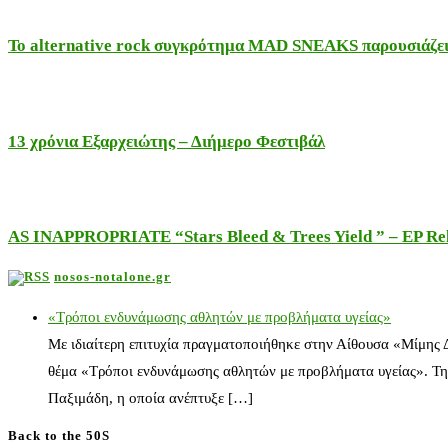
Το alternative rock συγκρότημα MAD SNEAKS παρουσιάζει 
13 χρόνια Εξαρχειώτης – Διήμερο Φεστιβάλ
AS INAPPROPRIATE “Stars Bleed & Trees Yield ” – EP Releas
nosos-notalone.gr
«Τρόποι ενδυνάμωσης αθλητών με προβλήματα υγείας»
Με ιδιαίτερη επιτυχία πραγματοποιήθηκε στην Αίθουσα «Μίμης
θέμα «Τρόποι ενδυνάμωσης αθλητών με προβλήματα υγείας». Τη
Παξιμάδη, η οποία ανέπτυξε […]
Back to the 50S