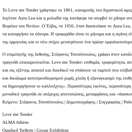
Το Love me Tender γράφτηκε το 1861, καταμεσής του διχαστικού αμερ
λεγόταν Aura Lea και η μελωδία της κατάφερε να υπερβεί το χάσμα ανά
Βορείων και Νοτίων. Ο Έλβις, το 1956, όταν διασκεύασε το Aura Lea, 
να καταργήσει τα σύνορα. Η τρυφεράδα είναι το μήνυμα και η αγάπη εί
της ερμηνείας και οι νέοι στίχοι μετατρέπουν ένα πρώην εμφυλιοπολεμι
Ο επιμελητής της έκθεσης, Στέφανος Τσιτσόπουλος, γράφει στον κατάλο
τραγούδι επικαιροποιείται. Love me Tender: επιθυμία, τρυφερότητα, α
και σις τζέντερ, απαιτεί και διεκδικεί να σπάσουν τα ταμπού που επέ
και δικαίωμα αυτοπροσδιορισμού χωρίς χλεύη ή εξαναγκασμό της επιθυμ
να δημιουργήσουν οι καλλιτέχνες». Περισσότερες εικόνες, περισσότερη
μοναδικό τραγούδι σε υπέροχες αποτυπώσεις, μεταφράσεις και «διασκε
Kείμενο: Στέφανος Τσιτσόπουλος | Δημοσιογράφος | Συγγραφέας | Ρα
Love me Tender
ALMA Athens
Oμαδική Έκθεση | Group Exhibition