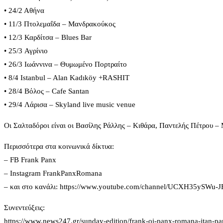
• 24/2 Αθήνα
• 11/3 Πτολεμαΐδα – Μανδρακούκος
• 12/3 Καρδίτσα – Blues Bar
• 25/3 Αγρίνιο
• 26/3 Ιωάννινα – Θυμωμένο Πορτραίτο
• 8/4 Istanbul – Alan Kadıköy +RASHIT
• 28/4 Βόλος – Cafe Santan
• 29/4 Λάρισα – Skyland live music venue
Οι Σαλταδόροι είναι οι Βασίλης Ράλλης – Κιθάρα, Παντελής Πέτρου 
Περισσότερα στα κοινωνικά δίκτυα:
– FB Frank Panx
– Instagram FrankPanxRomana
– και στo κανάλι: https://www.youtube.com/channel/UCXH35ySWu-
Συνεντεύξεις:
https://www.news247.gr/sunday-edition/frank-oi-panx-romana-itan-pan