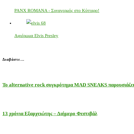
PANX ROMANA - Συναγερμός στο Κύτταρο!
Αφιέρωμα Elvis Presley
Διαβάστε…
Το alternative rock συγκρότημα MAD SNEAKS παρουσιάζει 
13 χρόνια Εξαρχειώτης – Διήμερο Φεστιβάλ