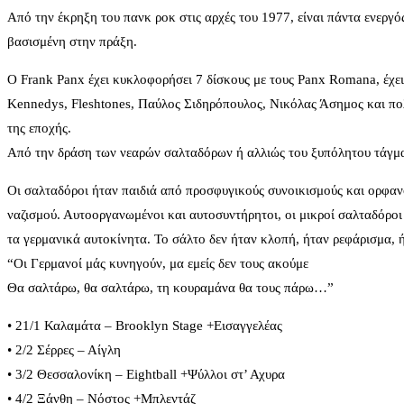
Από την έκρηξη του πανκ ροκ στις αρχές του 1977, είναι πάντα ενεργ
βασισμένη στην πράξη.
Ο Frank Panx έχει κυκλοφορήσει 7 δίσκους με τους Panx Romana, έχει
Kennedys, Fleshtones, Παύλος Σιδηρόπουλος, Νικόλας Άσημος και πολλ
της εποχής.
Από την δράση των νεαρών σαλταδόρων ή αλλιώς του ξυπόλητου τάγμα
Οι σαλταδόροι ήταν παιδιά από προσφυγικούς συνοικισμούς και ορφαν
ναζισμού. Αυτοοργανωμένοι και αυτοσυντήρητοι, οι μικροί σαλταδόρο
τα γερμανικά αυτοκίνητα. Το σάλτο δεν ήταν κλοπή, ήταν ρεφάρισμα, ή
“Οι Γερμανοί μάς κυνηγούν, μα εμείς δεν τους ακούμε
Θα σαλτάρω, θα σαλτάρω, τη κουραμάνα θα τους πάρω…”
• 21/1 Καλαμάτα – Brooklyn Stage +Εισαγγελέας
• 2/2 Σέρρες – Αίγλη
• 3/2 Θεσσαλονίκη – Eightball +Ψύλλοι στ’ Αχυρα
• 4/2 Ξάνθη – Νόστος +Μπλεντάζ