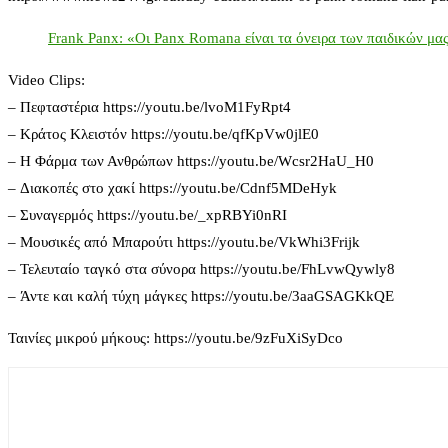
Frank Panx: «Οι Panx Romana είναι τα όνειρα των παιδικών μα
Video Clips:
– Πεφταστέρια https://youtu.be/lvoM1FyRpt4
– Κράτος Κλειστόν https://youtu.be/qfKpVw0jlE0
– Η Φάρμα των Ανθρώπων https://youtu.be/Wcsr2HaU_H0
– Διακοπές στο χακί https://youtu.be/Cdnf5MDeHyk
– Συναγερμός https://youtu.be/_xpRBYi0nRI
– Μουσικές από Μπαρούτι https://youtu.be/VkWhi3Frijk
– Τελευταίο ταγκό στα σύνορα https://youtu.be/FhLvwQywly8
– Άντε και καλή τύχη μάγκες https://youtu.be/3aaGSAGKkQE
Ταινίες μικρού μήκους: https://youtu.be/9zFuXiSyDco