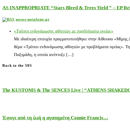
AS INAPPROPRIATE “Stars Bleed & Trees Yield ” – EP Releas
nosos-notalone.gr
«Τρόποι ενδυνάμωσης αθλητών με προβλήματα υγείας»
Με ιδιαίτερη επιτυχία πραγματοποιήθηκε στην Αίθουσα «Μίμης
θέμα «Τρόποι ενδυνάμωσης αθλητών με προβλήματα υγείας». Τη
Παξιμάδη, η οποία ανέπτυξε […]
Back to the 50S
The KUSTOMS & The SENCES Live | “ATHENS SHAKE
Έφυγε από τη ζωή η αγαπημένη Connie Francis…