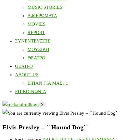
MUSIC STORIES
ΑΦΙΕΡΩΜΑΤΑ
MOVIES
REPORT
ΣΥΝΕΝΤΕΥΞΕΙΣ
ΜΟΥΣΙΚΗ
ΘΕΑΤΡΟ
ΘΕΑΤΡΟ
ABOUT US
ΕΙΠΑΝ ΓΙΑ ΜΑΣ….
ΕΠΙΚΟΙΝΩΝΙΑ
X
Elvis Presley – ΄΄Hound Dog΄΄
Post category:
BACK TO THE 50s
/
ELVISMANIA