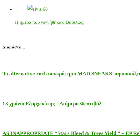
Η ημέρα που γεννήθηκε ο Βασιλιάς!
Διαβάστε…
Το alternative rock συγκρότημα MAD SNEAKS παρουσιάζει 
13 χρόνια Εξαρχειώτης – Διήμερο Φεστιβάλ
AS INAPPROPRIATE “Stars Bleed & Trees Yield ” – EP Releas