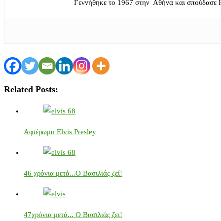
Γεννήθηκε το 1967 στην Αθήνα και σπούδασε 
Related Posts:
Αφιέρωμα Elvis Presley
46 χρόνια μετά...Ο Βασιλιάς ζεί!
47χρόνια μετά... Ο Βασιλιάς ζει!