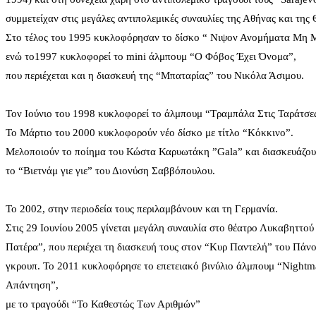
συμμετείχαν στις μεγάλες αντιπολεμικές συναυλίες της Αθήνας και της
Στο τέλος του 1995 κυκλοφόρησαν το δίσκο “ Νιψον Ανομήματα Μη 
ενώ το1997 κυκλοφορεί το mini άλμπουμ “Ο Φόβος Έχει Όνομα”,
που περιέχεται και η διασκευή της “Mπαταρίας” του Νικόλα Άσιμου.
Τον Ιούνιο του 1998 κυκλοφορεί το άλμπουμ “Τραμπάλα Στις Ταράτσες
Το Μάρτιο του 2000 κυκλοφορούν νέο δίσκο με τίτλο “Κόκκινο”.
Μελοποιούν το ποίημα του Κώστα Καρυωτάκη ”Gala” και διασκευάζο
το “Βιετνάμ γιε γιε” του Διονύση Σαββόπουλου.
Το 2002, στην περιοδεία τους περιλαμβάνουν και τη Γερμανία.
Στις 29 Ιουνίου 2005 γίνεται μεγάλη συναυλία στο θέατρο Λυκαβηττού
Πατέρα”, που περιέχει τη διασκευή τους στον “Κυρ Παντελή” του Πάν
γκρουπ. Το 2011 κυκλοφόρησε το επετειακό βινύλιο άλμπουμ “Nightma
Απάντηση”,
με το τραγούδι “Το Καθεστώς Των Αριθμών”