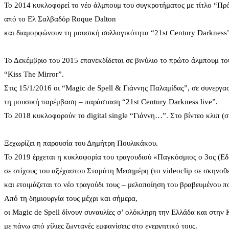
Το 2014 κυκλοφορεί το νέο άλμπουμ του συγκροτήματος με τίτλο “Πρό
από το Ελ Σαλβαδόρ Roque Dalton
και διαμορφώνουν τη μουσική συλλογικότητα “21st Century Darkness
Το Δεκέμβριο του 2015 επανεκδίδεται σε βινύλιο το πρώτο άλμπουμ τ
“Kiss The Mirror”.
Στις 15/1/2016 οι “Magic de Spell & Γιάννης Παλαμίδας”, σε συνεργα
τη μουσική παρέμβαση – παράσταση “21st Century Darkness live”.
To 2018 κυκλοφορούν το digital single “Γιάννη…”. Στο βίντεο κλιπ 
Ξεχωρίζει η παρουσία του Δημήτρη Πουλικάκου.
Το 2019 έρχεται η κυκλοφορία του τραγουδιού «Παγκόσμιος ο 3ος (Ε
σε στίχους του αξέχαστου Σταμάτη Μεσημέρη (το videoclip σε σκηνοθ
και ετοιμάζεται το νέο τραγούδι τους – μελοποίηση του βραβευμένου
Από τη δημιουργία τους μέχρι και σήμερα,
οι Magic de Spell δίνουν συναυλίες σ’ ολόκληρη την Ελλάδα και στην 
με πάνω από χίλιες ζωντανές εμφανίσεις στο ενεργητικό τους.