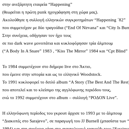
στην ανεξάρτητη εταιρεία “Happening”
(θεωρείται η πρώτη punk ηχογράφηση στη χώρα μας).
Ακολούθησε η συλλογή ελληνικών συγκροτημάτων “Happening ΄82”
που συμμετείχαν με δύο τραγούδια (“End Of Nirvana” και “City Is Bur
Στην συνέχεια, οδήγησαν τον ήχο τους
σε πιο dark wave μονοπάτια και κυκλοφόρησαν τρία άλμπουμ
(“A Body In A Snare” 1983 , “Kiss The Mirror” 1984 και “Cpt Blind”
Το 1984 συμμετέχουν στο διήμερο live στο Άκτιο,
που έμεινε στην ιστορία και ως το ελληνικό Woodstock.
Το 1991 κυκλοφορεί το διπλό album “A Story (The Best And The Rest
που αποτελεί και το κλείσιμο της αγγλόφωνης περιόδου τους,
ενώ το 1992 συμμετέχουν στο album – συλλογή “ΡΟΔΟΝ Live”.
Η ελληνόφωνη περίοδος του γκρουπ άρχισε το 1993 με το άλμπουμ
“Διακοπές στο Sarajevo”, σε παραγωγή του JJ Burnell (μπασίστα των “
1994) και στη συνέχεια χάρη στο αντιπολεμικό τραγούδι τους “Sarajev