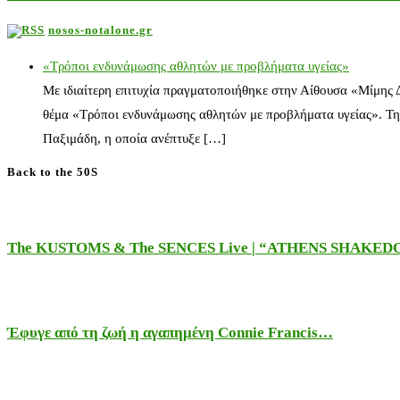
nosos-notalone.gr
«Τρόποι ενδυνάμωσης αθλητών με προβλήματα υγείας»
Με ιδιαίτερη επιτυχία πραγματοποιήθηκε στην Αίθουσα «Μίμης
θέμα «Τρόποι ενδυνάμωσης αθλητών με προβλήματα υγείας». Τη
Παξιμάδη, η οποία ανέπτυξε […]
Back to the 50S
The KUSTOMS & The SENCES Live | “ATHENS SHAKE
Έφυγε από τη ζωή η αγαπημένη Connie Francis…