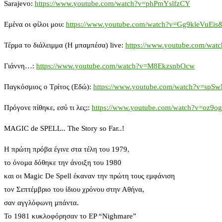
Sarajevo:
https://www.youtube.com/watch?v=phPmYslfzCY
Εμένα οι φίλοι μου:
https://www.youtube.com/watch?v=Gg9kleVuEis
Τέρμα το διάλειμμα (Η μπαμπέσα) live:
https://www.youtube.com/wa
Γιάννη…:
https://www.youtube.com/watch?v=M8EkzsnbOcw
Παγκόσμιος ο Τρίτος (Εδώ):
https://www.youtube.com/watch?v=sp
Πρόγονε πίθηκε, εσύ τι λες;:
https://www.youtube.com/watch?v=oz9
MAGIC de SPELL.. The Story so Far..!
Η πρώτη πρόβα έγινε στα τέλη του 1979,
το όνομα δόθηκε την άνοιξη του 1980
και οι Magic De Spell έκαναν την πρώτη τους εμφάνιση
τον Σεπτέμβριο του ίδιου χρόνου στην Αθήνα,
σαν αγγλόφωνη μπάντα.
Το 1981 κυκλοφόρησαν το EP “Nighmare”