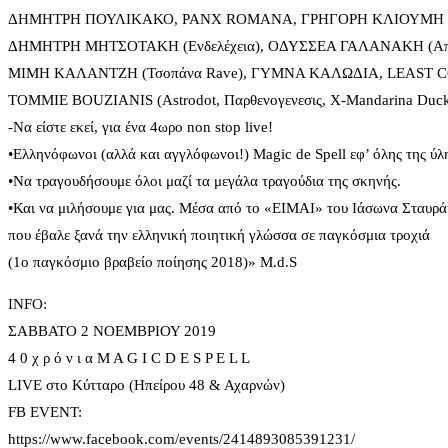
ΔΗΜΗΤΡΗ ΠΟΥΛΙΚΑΚΟ, PANX ROMANA, ΓΡΗΓΟΡΗ ΚΛΙΟΥΜΗ (Υπ
ΔΗΜΗΤΡΗ ΜΗΤΣΟΤΑΚΗ (Ενδελέχεια), ΟΔΥΣΣΕΑ ΓΑΛΑΝΑΚΗ (Απρ
ΜΙΜΗ ΚΑΛΑΝΤΖΗ (Τσοπάνα Rave), ΓΥΜΝΑ ΚΑΛΩΔΙΑ, LEAST 
TOMMIE BOUZIANIS (Astrodot, Παρθενογενεσις, X-Mandarina Duc
-Να είστε εκεί, για ένα 4ωρο non stop live!
•Ελληνόφωνοι (αλλά και αγγλόφωνοι!) Magic de Spell εφ’ όλης της ύλ
•Να τραγουδήσουμε όλοι μαζί τα μεγάλα τραγούδια της σκηνής.
•Και να μιλήσουμε για μας. Μέσα από το «ΕΙΜΑΙ» του Ιάσωνα Σταυρ
που έβαλε ξανά την ελληνική ποιητική γλώσσα σε παγκόσμια τροχιά
(1ο παγκόσμιο βραβείο ποίησης 2018)» M.d.S
INFO:
ΣΑΒΒΑΤΟ 2 ΝΟΕΜΒΡΙΟΥ 2019
4 0 χ ρ ό ν ι α M A G I C D E S P E L L
LIVE στο Κύτταρο (Ηπείρου 48 & Αχαρνών)
FB EVENT:
https://www.facebook.com/events/2414893085391231/