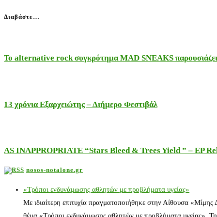
Διαβάστε…
Το alternative rock συγκρότημα MAD SNEAKS παρουσιάζει 
13 χρόνια Εξαρχειώτης – Διήμερο Φεστιβάλ
AS INAPPROPRIATE “Stars Bleed & Trees Yield ” – EP Releas
nosos-notalone.gr
«Τρόποι ενδυνάμωσης αθλητών με προβλήματα υγείας»
Με ιδιαίτερη επιτυχία πραγματοποιήθηκε στην Αίθουσα «Μίμης
θέμα «Τρόποι ενδυνάμωσης αθλητών με προβλήματα υγείας». Τη