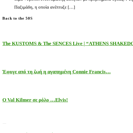
Παξιμάδη, η οποία ανέπτυξε […]
Back to the 50S
The KUSTOMS & The SENCES Live | “ATHENS SHAKE
Έφυγε από τη ζωή η αγαπημένη Connie Francis…
Ο Val Kilmer σε ρόλο …Elvis!