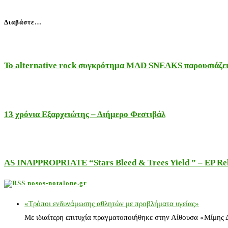
Διαβάστε…
Το alternative rock συγκρότημα MAD SNEAKS παρουσιάζει 
13 χρόνια Εξαρχειώτης – Διήμερο Φεστιβάλ
AS INAPPROPRIATE “Stars Bleed & Trees Yield ” – EP Releas
nosos-notalone.gr
«Τρόποι ενδυνάμωσης αθλητών με προβλήματα υγείας»
Με ιδιαίτερη επιτυχία πραγματοποιήθηκε στην Αίθουσα «Μίμης