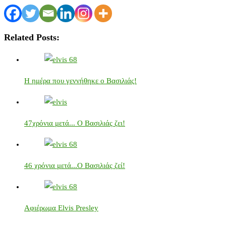
Related Posts:
Η ημέρα που γεννήθηκε ο Βασιλιάς!
47χρόνια μετά... Ο Βασιλιάς ζει!
46 χρόνια μετά...Ο Βασιλιάς ζεί!
Αφιέρωμα Elvis Presley