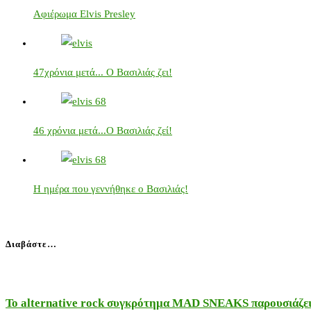
Αφιέρωμα Elvis Presley
47χρόνια μετά... Ο Βασιλιάς ζει!
46 χρόνια μετά...Ο Βασιλιάς ζεί!
Η ημέρα που γεννήθηκε ο Βασιλιάς!
Διαβάστε…
Το alternative rock συγκρότημα MAD SNEAKS παρουσιάζει 