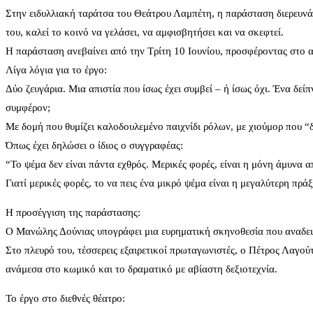
Στην ειδυλλιακή ταράτσα του Θεάτρου Λαμπέτη, η παράσταση διερευνά μ
του, καλεί το κοινό να γελάσει, να αμφισβητήσει και να σκεφτεί.
Η παράσταση ανεβαίνει από την Τρίτη 10 Ιουνίου, προσφέροντας στο α
Λίγα λόγια για το έργο:
Δύο ζευγάρια. Μια απιστία που ίσως έχει συμβεί – ή ίσως όχι. Ένα δεί
συμφέρον;
Με δομή που θυμίζει καλοδουλεμένο παιχνίδι ρόλων, με χιούμορ που “δ
Όπως έχει δηλώσει ο ίδιος ο συγγραφέας:
“Το ψέμα δεν είναι πάντα εχθρός. Μερικές φορές, είναι η μόνη άμυνα 
Γιατί μερικές φορές, το να πεις ένα μικρό ψέμα είναι η μεγαλύτερη π
Η προσέγγιση της παράστασης:
Ο Μανώλης Δούνιας υπογράφει μια ευρηματική σκηνοθεσία που αναδεικν
Στο πλευρό του, τέσσερεις εξαιρετικοί πρωταγωνιστές, ο Πέτρος Λαγ
ανάμεσα στο κωμικό και το δραματικό με αβίαστη δεξιοτεχνία.
Το έργο στο διεθνές θέατρο: