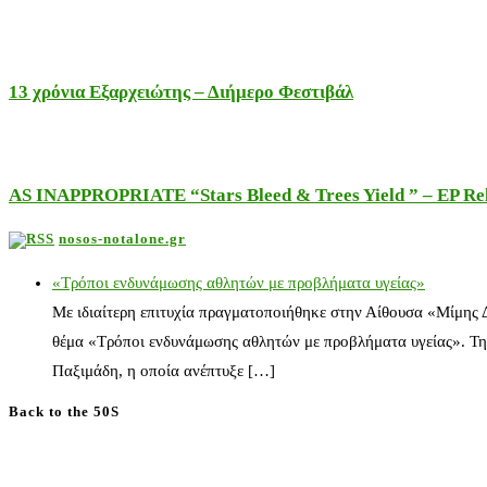
13 χρόνια Εξαρχειώτης – Διήμερο Φεστιβάλ
AS INAPPROPRIATE “Stars Bleed & Trees Yield ” – EP Releas
nosos-notalone.gr
«Τρόποι ενδυνάμωσης αθλητών με προβλήματα υγείας»
Με ιδιαίτερη επιτυχία πραγματοποιήθηκε στην Αίθουσα «Μίμης
θέμα «Τρόποι ενδυνάμωσης αθλητών με προβλήματα υγείας». Τη
Παξιμάδη, η οποία ανέπτυξε […]
Back to the 50S