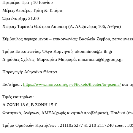
Πρεμιέρα: Τρίτη 10 Ιουνίου
Μέρες: Δευτέρα, Τρίτη & Τετάρτη
Ώρα έναρξης: 21.00
Χώρος: Ταράτσα Θεάτρου Λαμπέτη (Λ. Αλεξάνδρας 106, Αθήνα)
Σύμβουλος περιεχομένου – επικοινωνίας: Βασιλεία Ζερβού, zervouvas
Τμήμα Επικοινωνίας: Όλγα Κομνηνού, okomninou@a-th.gr
Δημόσιες Σχέσεις: Μαργαρίτα Μαρμαρά, mmarmara@dpgroup.gr
Παραγωγή: Αθηναϊκά Θέατρα
Εισιτήρια :
https://www.more.com/gr-el/tickets/theater/to-psema/
και τ
Τιμές εισιτηρίων :
Α ΖΩΝΗ 18 €, Β ΖΩΝΗ 15 €
Φοιτητικό, Ανέργων, ΑΜΕΑ(χωρίς κινητικά προβλήματα), Παιδικό (έω
Τμήμα Ομαδικών Κρατήσεων : 2111026277 & 210 2117240 εσωτ : 305 (τ