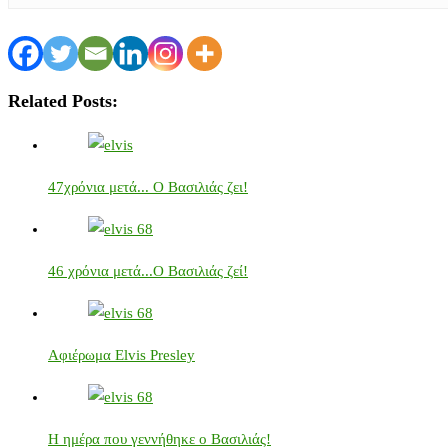
Related Posts:
47χρόνια μετά... Ο Βασιλιάς ζει!
46 χρόνια μετά...Ο Βασιλιάς ζεί!
Αφιέρωμα Elvis Presley
Η ημέρα που γεννήθηκε ο Βασιλιάς!