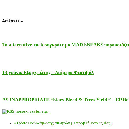
Διαβάστε…
Το alternative rock συγκρότημα MAD SNEAKS παρουσιάζει 
13 χρόνια Εξαρχειώτης – Διήμερο Φεστιβάλ
AS INAPPROPRIATE “Stars Bleed & Trees Yield ” – EP Releas
nosos-notalone.gr
«Τρόποι ενδυνάμωσης αθλητών με προβλήματα υγείας»