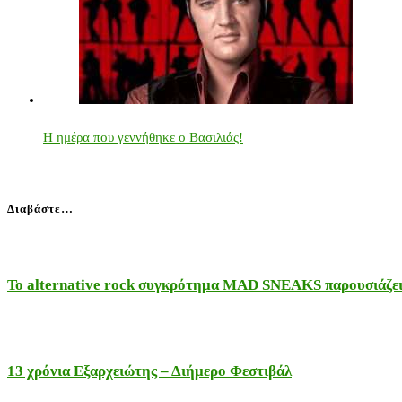
Η ημέρα που γεννήθηκε ο Βασιλιάς!
Διαβάστε…
Το alternative rock συγκρότημα MAD SNEAKS παρουσιάζει 
13 χρόνια Εξαρχειώτης – Διήμερο Φεστιβάλ