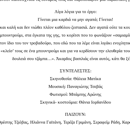
Λίγα λόγια για το έργο:
Γίνεται μια καρδιά να μην αγαπά; Γίνεται!
και καλή και δεν νιώθει πλέον καθόλου ζεστασιά. Δεν αγαπά ούτε τα κου
ό μπουντρούμι, στα έγκατα της γης, το κορίτσι που το φωνάζουν «σαμιαμ
 τον ίδιο του τον τροβαδούρο, που εδώ που τα λέμε είναι λιγάκι ενοχλητ
 «κλείσ’ τους σε ένα μπουντρούμι και για να κερδίσουν την ελευθερία το
δουλειά σου τζάμπα…». Άκαρδος βασιλιάς είναι αυτός, κάτι θα ξ
ΣΥΝΤΕΛΕΣΤΕΣ:
Σκηνοθεσία: Θάλεια Ματίκα
Μουσική: Παναγιώτης Τσεβάς
Φωτισμοί: Μπάμπης Αρώνης
Σκηνικά- κοστούμια: Θάνια Ιορδανίδου
ΠΑΙΖΟΥΝ:
ρέστης Τζιόβας, Ηλιάννα Γαϊτάνη, Τερέζα Γριμάνη, Σεραφείμ Ράδη, Καρ