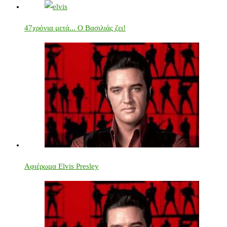
47χρόνια μετά... Ο Βασιλιάς ζει!
Αφιέρωμα Elvis Presley