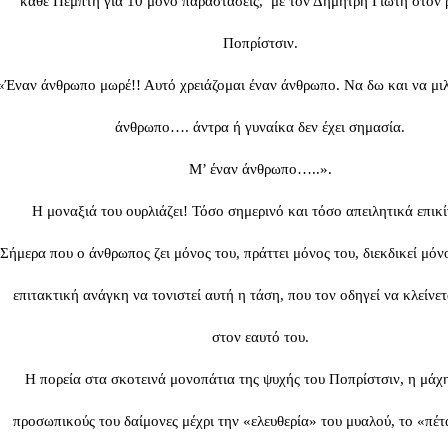
κάθε Πέμπτη για 10 μόνο παραστάσεις, με τον Δημήτρη Γιώτη στον 
Ποπρίστσιν.
«Έναν άνθρωπο μωρέ!! Αυτό χρειάζομαι έναν άνθρωπο. Να δω και να μι
άνθρωπο…. άντρα ή γυναίκα δεν έχει σημασία.
Μ’ έναν άνθρωπο…..».
Η μοναξιά του ουρλιάζει! Τόσο σημερινό και τόσο απειλητικά επικ
Σήμερα που ο άνθρωπος ζει μόνος του, πράττει μόνος του, διεκδικεί μόνο
επιτακτική ανάγκη να τονιστεί αυτή η τάση, που τον οδηγεί να κλείνε
στον εαυτό του.
Η πορεία στα σκοτεινά μονοπάτια της ψυχής του Ποπρίστσιν, η μάχη
προσωπικούς του δαίμονες μέχρι την «ελευθερία» του μυαλού, το «πέ