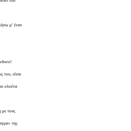
ρόλο του
λήσω μ’ έναν
ίνδυνο!
ς του, είναι
ται ολοένα
 με τους
ταγμα» της