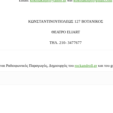
Email:
kokolakispr@yahoo.gr
και
kokolakispr@gmail.com
ΚΩΝΣΤΑΝΤΙΝΟΥΠΟΛΕΩΣ 127 ΒΟΤΑΝΙΚΟΣ
ΘΕΑΤΡΟ ELIART
ΤΗΛ. 210- 3477677
ίναι Ραδιοφωνικός Παραγωγός, Δημιουργός του
rockandroll.gr
και του g