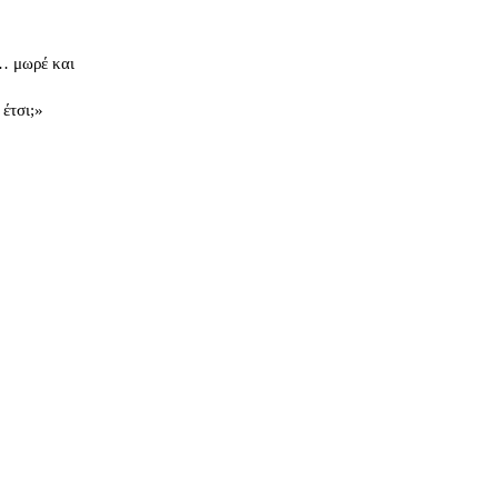
… μωρέ και
 έτσι;»