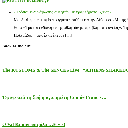
nosos-notalone.gr
«Τρόποι ενδυνάμωσης αθλητών με προβλήματα υγείας»
Με ιδιαίτερη επιτυχία πραγματοποιήθηκε στην Αίθουσα «Μίμης
θέμα «Τρόποι ενδυνάμωσης αθλητών με προβλήματα υγείας». Τη
Παξιμάδη, η οποία ανέπτυξε […]
Back to the 50S
The KUSTOMS & The SENCES Live | “ATHENS SHAKE
Έφυγε από τη ζωή η αγαπημένη Connie Francis…
Ο Val Kilmer σε ρόλο …Elvis!