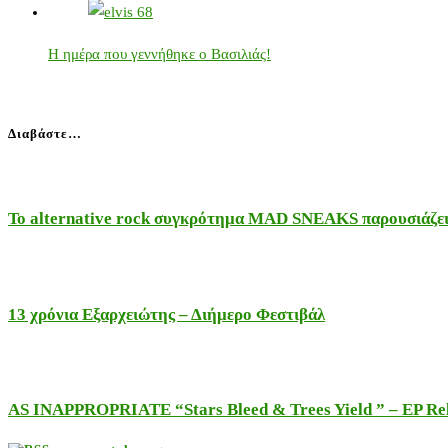
Η ημέρα που γεννήθηκε ο Βασιλιάς!
Διαβάστε…
Το alternative rock συγκρότημα MAD SNEAKS παρουσιάζει 
13 χρόνια Εξαρχειώτης – Διήμερο Φεστιβάλ
AS INAPPROPRIATE “Stars Bleed & Trees Yield ” – EP Releas