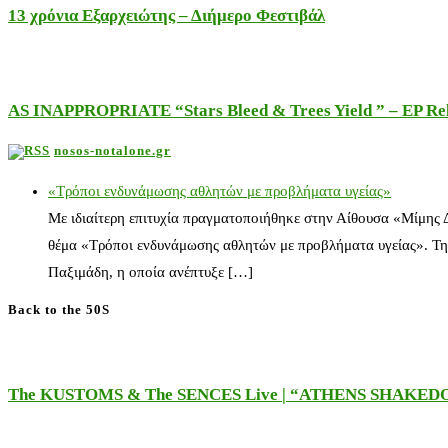
13 χρόνια Εξαρχειώτης – Διήμερο Φεστιβάλ
AS INAPPROPRIATE “Stars Bleed & Trees Yield ” – EP Releas
nosos-notalone.gr
«Τρόποι ενδυνάμωσης αθλητών με προβλήματα υγείας»
Με ιδιαίτερη επιτυχία πραγματοποιήθηκε στην Αίθουσα «Μίμης
θέμα «Τρόποι ενδυνάμωσης αθλητών με προβλήματα υγείας». Τη
Παξιμάδη, η οποία ανέπτυξε […]
Back to the 50S
The KUSTOMS & The SENCES Live | “ATHENS SHAKE