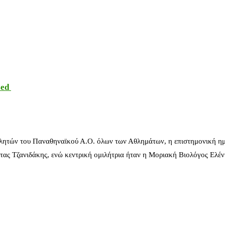
sed
λητών του Παναθηναϊκού Α.Ο. όλων των Αθλημάτων, η επιστημονική ημ
ας Τζανιδάκης, ενώ κεντρική ομιλήτρια ήταν η Μοριακή Βιολόγος Ελέ