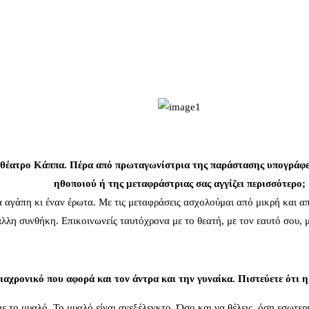
 θέατρο Κάππα. Πέρα από πρωταγωνίστρια της παράστασης υπογράφετε
ηθοποιού ή της μεταφράστριας σας αγγίζει περισσότερο;
 αγάπη κι έναν έρωτα. Με τις μεταφράσεις ασχολούμαι από μικρή και α
άλλη συνθήκη. Επικοινωνείς ταυτόχρονα με το θεατή, με τον εαυτό σου, 
ιαχρονικό που αφορά και τον άντρα και την γυναίκα. Πιστεύετε ότι η
ε το μυαλό. Το μυαλό είναι ανεξέλεγκτο. Όσο και να θέλεις, όση εσωτερι