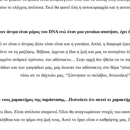
σου το ελέγχεις απόλυτα. Εκεί θα φανεί όλη η αυτοκυριαρχία και η αυτ
α τον άντρα είναι μέρος του DNA ενώ όταν μια γυναίκα απατήσει, έχει
ό ον είναι ο άντρας άλλο τόσο είναι και η γυναίκα. Απλά, η διαφορά έγκ
 άντε να τη μαζέψεις. Βέβαια, έρχεται η ίδια η ζωή και μας τα ανατρέπει
ελιγμένο ανδρικό πρότυπο, πιο αδίστακτο… Στην αρχή δεν ήθελα να το πα
νάδων και των γιαγιάδων μας, μας έκαναν πιο αδίστακτες στο θέμα “απ
πίσω απ το δάχτυλο μας. “Ξύπνησαν οι σκλάβοι, Αντωνάκη!
ο τους χαρακτήρες της παράστασης…Πιστεύετε ότι αυτοί οι χαρακτήρ
οι ίδιοι. Είναι απόλυτα υπαρκτοί. Όλοι θα αναγνωρίσουν πτυχές του εαυτ
αλήθεια και το ψέμα στη ζωή τους. Αυτό το έργο είναι ο καθρέφτης μας. Γι