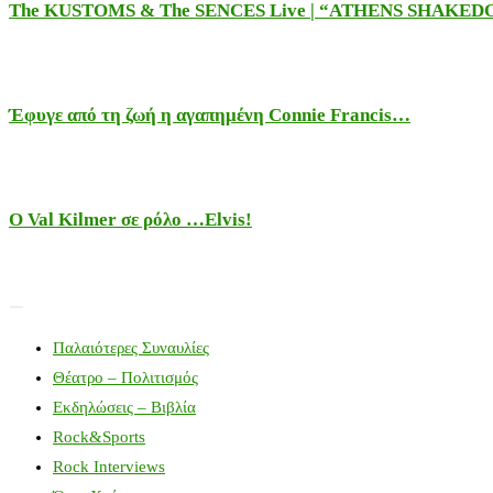
The KUSTOMS & The SENCES Live | “ATHENS SHAKE
Έφυγε από τη ζωή η αγαπημένη Connie Francis…
Ο Val Kilmer σε ρόλο …Elvis!
Παλαιότερες Συναυλίες
Θέατρο – Πολιτισμός
Εκδηλώσεις – Βιβλία
Rock&Sports
Rock Interviews