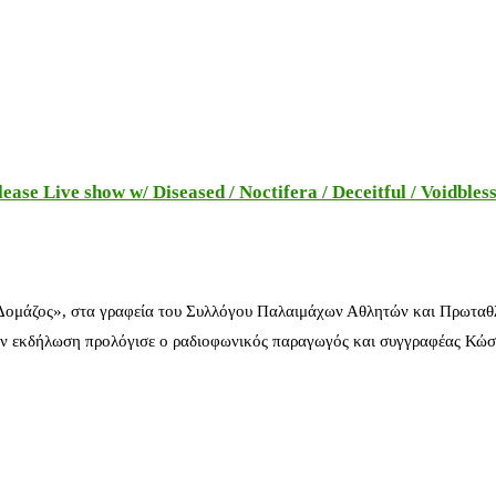
e Live show w/ Diseased / Noctifera / Deceitful / Voidbles
 Δομάζος», στα γραφεία του Συλλόγου Παλαιμάχων Αθλητών και Πρωταθ
ν εκδήλωση προλόγισε ο ραδιοφωνικός παραγωγός και συγγραφέας Κώστ