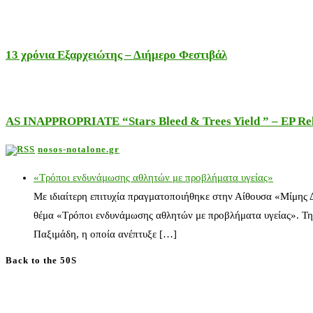
13 χρόνια Εξαρχειώτης – Διήμερο Φεστιβάλ
AS INAPPROPRIATE “Stars Bleed & Trees Yield ” – EP Releas
nosos-notalone.gr
«Τρόποι ενδυνάμωσης αθλητών με προβλήματα υγείας»
Με ιδιαίτερη επιτυχία πραγματοποιήθηκε στην Αίθουσα «Μίμης
θέμα «Τρόποι ενδυνάμωσης αθλητών με προβλήματα υγείας». Τη
Παξιμάδη, η οποία ανέπτυξε […]
Back to the 50S