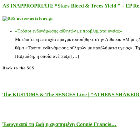
AS INAPPROPRIATE “Stars Bleed & Trees Yield ” – EP Releas
nosos-notalone.gr
«Τρόποι ενδυνάμωσης αθλητών με προβλήματα υγείας»
Με ιδιαίτερη επιτυχία πραγματοποιήθηκε στην Αίθουσα «Μίμης
θέμα «Τρόποι ενδυνάμωσης αθλητών με προβλήματα υγείας». Τη
Παξιμάδη, η οποία ανέπτυξε […]
Back to the 50S
The KUSTOMS & The SENCES Live | “ATHENS SHAKE
Έφυγε από τη ζωή η αγαπημένη Connie Francis…