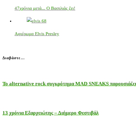
47χρόνια μετά... Ο Βασιλιάς ζει!
Αφιέρωμα Elvis Presley
Διαβάστε…
Το alternative rock συγκρότημα MAD SNEAKS παρουσιάζει 
13 χρόνια Εξαρχειώτης – Διήμερο Φεστιβάλ