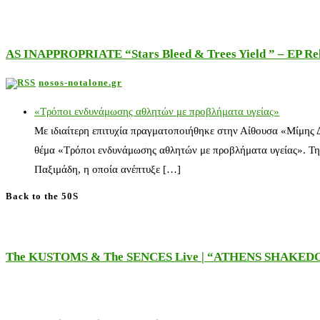
AS INAPPROPRIATE “Stars Bleed & Trees Yield ” – EP Releas
nosos-notalone.gr
«Τρόποι ενδυνάμωσης αθλητών με προβλήματα υγείας»
Με ιδιαίτερη επιτυχία πραγματοποιήθηκε στην Αίθουσα «Μίμης
θέμα «Τρόποι ενδυνάμωσης αθλητών με προβλήματα υγείας». Τη
Παξιμάδη, η οποία ανέπτυξε […]
Back to the 50S
The KUSTOMS & The SENCES Live | “ATHENS SHAKE