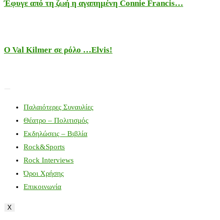
Έφυγε από τη ζωή η αγαπημένη Connie Francis…
Ο Val Kilmer σε ρόλο …Elvis!
Παλαιότερες Συναυλίες
Θέατρο – Πολιτισμός
Εκδηλώσεις – Βιβλία
Rock&Sports
Rock Interviews
Όροι Χρήσης
Επικοινωνία
X