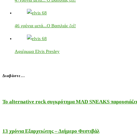
47χρόνια μετά... Ο Βασιλιάς ζει!
46 χρόνια μετά...Ο Βασιλιάς ζεί!
Αφιέρωμα Elvis Presley
Διαβάστε…
Το alternative rock συγκρότημα MAD SNEAKS παρουσιάζει 
13 χρόνια Εξαρχειώτης – Διήμερο Φεστιβάλ