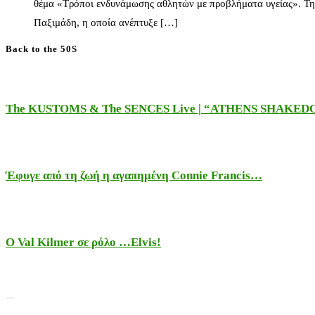
θέμα «Τρόποι ενδυνάμωσης αθλητών με προβλήματα υγείας». Τη
Παξιμάδη, η οποία ανέπτυξε […]
Back to the 50S
The KUSTOMS & The SENCES Live | “ATHENS SHAKE
Έφυγε από τη ζωή η αγαπημένη Connie Francis…
Ο Val Kilmer σε ρόλο …Elvis!