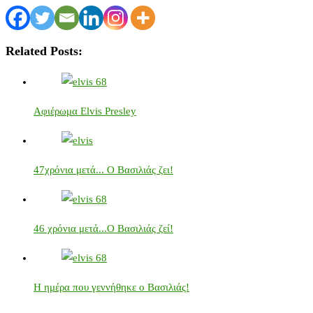
Related Posts:
Αφιέρωμα Elvis Presley
47χρόνια μετά... Ο Βασιλιάς ζει!
46 χρόνια μετά...Ο Βασιλιάς ζεί!
Η ημέρα που γεννήθηκε ο Βασιλιάς!