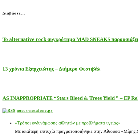
Διαβάστε…
Το alternative rock συγκρότημα MAD SNEAKS παρουσιάζει 
13 χρόνια Εξαρχειώτης – Διήμερο Φεστιβάλ
AS INAPPROPRIATE “Stars Bleed & Trees Yield ” – EP Releas
nosos-notalone.gr
«Τρόποι ενδυνάμωσης αθλητών με προβλήματα υγείας»
Με ιδιαίτερη επιτυχία πραγματοποιήθηκε στην Αίθουσα «Μίμης