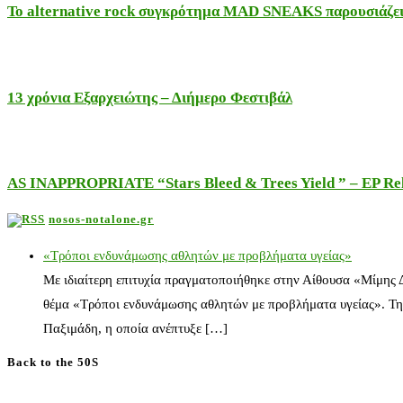
Το alternative rock συγκρότημα MAD SNEAKS παρουσιάζει 
13 χρόνια Εξαρχειώτης – Διήμερο Φεστιβάλ
AS INAPPROPRIATE “Stars Bleed & Trees Yield ” – EP Releas
nosos-notalone.gr
«Τρόποι ενδυνάμωσης αθλητών με προβλήματα υγείας»
Με ιδιαίτερη επιτυχία πραγματοποιήθηκε στην Αίθουσα «Μίμης
θέμα «Τρόποι ενδυνάμωσης αθλητών με προβλήματα υγείας». Τη
Παξιμάδη, η οποία ανέπτυξε […]
Back to the 50S