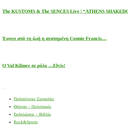
The KUSTOMS & The SENCES Live | “ATHENS SHAKE
Έφυγε από τη ζωή η αγαπημένη Connie Francis…
Ο Val Kilmer σε ρόλο …Elvis!
Παλαιότερες Συναυλίες
Θέατρο – Πολιτισμός
Εκδηλώσεις – Βιβλία
Rock&Sports