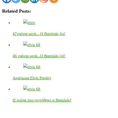
Related Posts:
47χρόνια μετά... Ο Βασιλιάς ζει!
46 χρόνια μετά...Ο Βασιλιάς ζεί!
Αφιέρωμα Elvis Presley
Η ημέρα που γεννήθηκε ο Βασιλιάς!