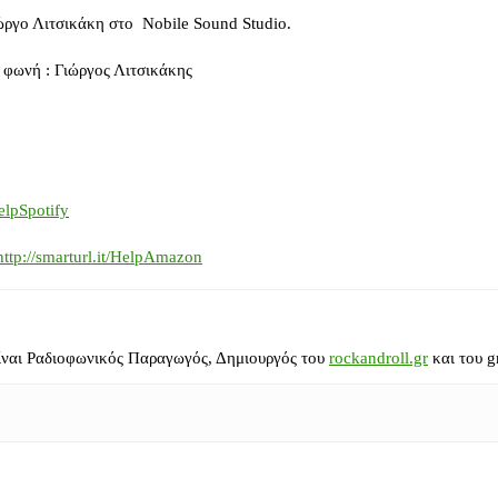
ώργο Λιτσικάκη στο Nobile Sound Studio.
, φωνή : Γιώργος Λιτσικάκης
HelpSpotify
http://smarturl.it/HelpAmazon
ίναι Ραδιοφωνικός Παραγωγός, Δημιουργός του
rockandroll.gr
και του g