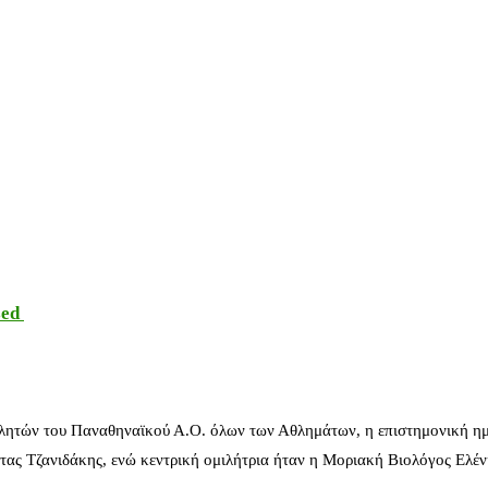
sed
λητών του Παναθηναϊκού Α.Ο. όλων των Αθλημάτων, η επιστημονική ημ
ας Τζανιδάκης, ενώ κεντρική ομιλήτρια ήταν η Μοριακή Βιολόγος Ελέ