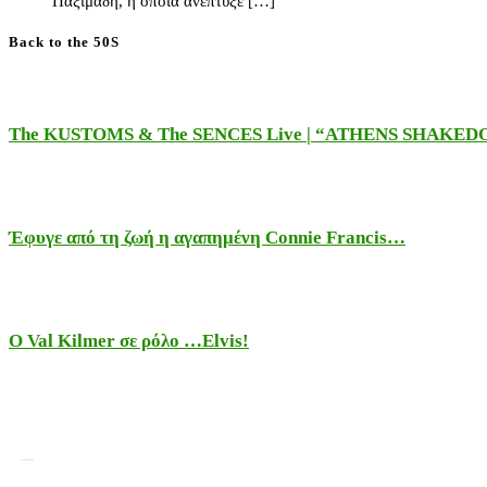
Παξιμάδη, η οποία ανέπτυξε […]
Back to the 50S
The KUSTOMS & The SENCES Live | “ATHENS SHAKE
Έφυγε από τη ζωή η αγαπημένη Connie Francis…
Ο Val Kilmer σε ρόλο …Elvis!