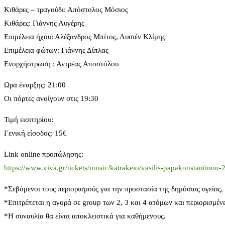
Κιθάρες – τραγούδι: Απόστολος Μόσιος
Κιθάρες: Γιάννης Αυγέρης
Επιμέλεια ήχου: Αλέξανδρος Μπίτος, Λυσιέν Κλίμης
Επιμέλεια φώτων: Γιάννης Δίπλας
Ενορχήστρωση : Αντρέας Αποστόλου
Ωρα έναρξης: 21:00
Οι πόρτες ανοίγουν στις 19:30
Τιμή εισιτηρίου:
Γενική είσοδος: 15€
Link online προπώλησης:
https://www.viva.gr/tickets/music/katrakeio/vasilis-papakonstantinou-
*Σεβόμενοι τους περιορισμούς για την προστασία της δημόσιας υγείας, 
*Επιτρέπεται η αγορά σε group των 2, 3 και 4 ατόμων και περιορισμένε
*Η συναυλία θα είναι αποκλειστικά για καθήμενους.