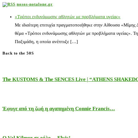
nosos-notalone.gr
«Τρόποι ενδυνάμωσης αθλητών με προβλήματα υγείας»
Με ιδιαίτερη επιτυχία πραγματοποιήθηκε στην Αίθουσα «Μίμης
θέμα «Τρόποι ενδυνάμωσης αθλητών με προβλήματα υγείας». Τη
Παξιμάδη, η οποία ανέπτυξε […]
Back to the 50S
The KUSTOMS & The SENCES Live | “ATHENS SHAKE
Έφυγε από τη ζωή η αγαπημένη Connie Francis…
Ο Val Kilmer σε ρόλο …Elvis!