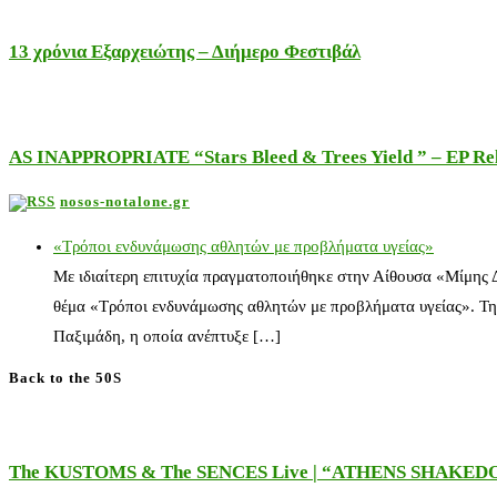
13 χρόνια Εξαρχειώτης – Διήμερο Φεστιβάλ
AS INAPPROPRIATE “Stars Bleed & Trees Yield ” – EP Releas
nosos-notalone.gr
«Τρόποι ενδυνάμωσης αθλητών με προβλήματα υγείας»
Με ιδιαίτερη επιτυχία πραγματοποιήθηκε στην Αίθουσα «Μίμης
θέμα «Τρόποι ενδυνάμωσης αθλητών με προβλήματα υγείας». Τη
Παξιμάδη, η οποία ανέπτυξε […]
Back to the 50S
The KUSTOMS & The SENCES Live | “ATHENS SHAKE