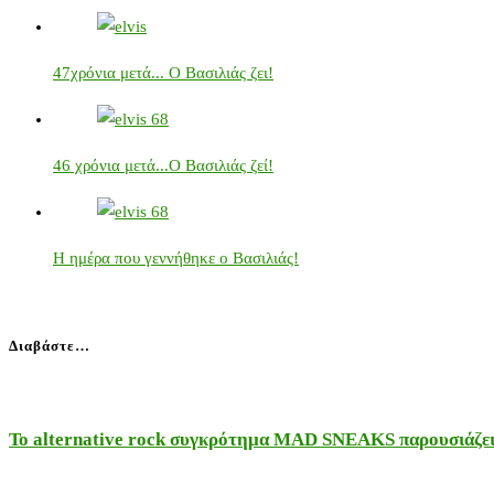
47χρόνια μετά... Ο Βασιλιάς ζει!
46 χρόνια μετά...Ο Βασιλιάς ζεί!
Η ημέρα που γεννήθηκε ο Βασιλιάς!
Διαβάστε…
Το alternative rock συγκρότημα MAD SNEAKS παρουσιάζει 