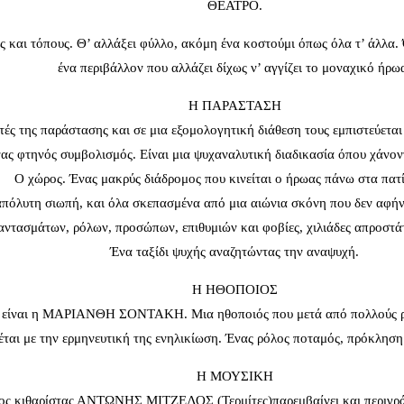
ΘΕΑΤΡΟ.
και τόπους. Θ’ αλλάξει φύλλο, ακόμη ένα κοστούμι όπως όλα τ’ άλλα. Όλ
ένα περιβάλλον που αλλάζει δίχως ν’ αγγίζει το μοναχικό ήρω
Η ΠΑΡΑΣΤΑΣΗ
τές της παράστασης και σε μια εξομολογητική διάθεση τους εμπιστεύεται 
νας φτηνός συμβολισμός. Είναι μια ψυχαναλυτική διαδικασία όπου χάνον
Ο χώρος. Ένας μακρύς διάδρομος που κινείται ο ήρωας πάνω στα πατ
πόλυτη σιωπή, και όλα σκεπασμένα από μια αιώνια σκόνη που δεν αφήνει
αντασμάτων, ρόλων, προσώπων, επιθυμιών και φοβίες, χιλιάδες απροστάτ
Ένα ταξίδι ψυχής αναζητώντας την αναψυχή.
Η ΗΘΟΠΟΙΟΣ
είναι η ΜΑΡΙΑΝΘΗ ΣΟΝΤΑΚΗ. Μια ηθοποιός που μετά από πολλούς ρόλου
έται με την ερμηνευτική της ενηλικίωση. Ένας ρόλος ποταμός, πρόκλη
Η ΜΟΥΣΙΚΗ
στος κιθαρίστας ΑΝΤΩΝΗΣ ΜΙΤΖΕΛΟΣ (Τερμίτες)παρεμβαίνει και περιγράφ