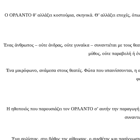
Ο ΟΡΛΑΝΤΟ θ’ αλλάξει κοστούμια, σκηνικά. Θ’ αλλάξει εποχές, όπως 
Ένας άνθρωπος – ούτε άνδρας, ούτε γυναίκα – συναντιέται με τους θεα
μύθος, ούτε παραβολή ή έ
Ένα μικρόφωνο, ανάμεσα στους θεατές. Φώτα που υπαινίσσονται, η α
φ
Η ηθοποιός που παρουσιάζει τον ΟΡΛΑΝΤΟ σ’ αυτήν την παραγωγή 
συναντι
Ένα σολίστας, στο βάθος της αίθουσας, ο συνθέτης και πασίγνω