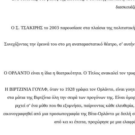
διασκευά
Ο Σ. ΤΣΑΚΙΡΗΣ το 2003 παρουσίασε στα πλαίσια της πολιτιστική
Συνεχίζοντας την έρευνά του στο μη αναπαραστατικό θέατρο, σ’ αυτή
Ο ΟΡΛΑΝΤΟ είναι η ίδια η θεατρικότητα. Ο Τίτλος ανακαλεί τον τρυφ
Η ΒΙΡΤΖΙΝΙΑ ΓΟΥΛΦ, όταν το 1928 γράφει τον Ορλάντο, είναι γοητευ
στα μάτια της Βιρτζίνια όλη την σειρά των προγόνων της. Είναι όμο
ριχτεί σ’ ένα μύθο που θα εξυμνήσει, παίρνοντας κάθε ελευθερί
εικονογραφηθεί από μια προσωπογραφία της Βίτα-Ορλάντο με διπλή σε
από κει κι έπειτα, προχώρησε με μια ελαφρ