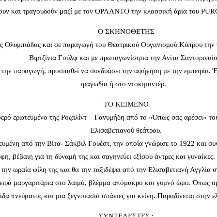
ζουν και τραγουδούν μαζί με τον ΟΡΛΑΝΤΟ την κλασσική άρια του 
Ο ΣΚΗΝΟΘΕΤΗΣ
ς Ολυμπιάδας και σε παραγωγή του Θεατρικού Οργανισμού Κύπρου την 
Βιρτζίνια Γούλφ και με πρωταγωνίστρια την Ανίτα Σαντοριναίο
ν την παραγωγή, προσπαθεί να συνδυάσει την αφήγηση με την εμπειρία. 
τραγωδία ή στο ντοκιμαντέρ.
ΤΟ ΚΕΙΜΕΝΟ
ερό ερωτευμένο της Ροζαλίντ – Γανυμήδη από το «Όπως σας αρέσει» του 
Ελισαβετιανού θεάτρου.
μένη από την Βίτα- Σάκβιλ Γουέστ, την οποία γνώρισε το 1922 και συνδ
ρφη, βέβαιη για τη δύναμή της και σαγηνεύει εξίσου άντρες και γυναίκες
α, την ωραία φίλη της και θα την ταξιδέψει από την Ελισαβετιανή Αγγλ
ιρά μαργαριτάρια στο λαιμό, βλέμμα απόμακρο και γυμνό ώμο. Όπως ομο
άδα πνεύματος και μια ξεγνοιασιά σπάνιες για κείνη. Παραδίνεται στην ε
ΣΥΝΤΕΛΕΣΤΕΣ :