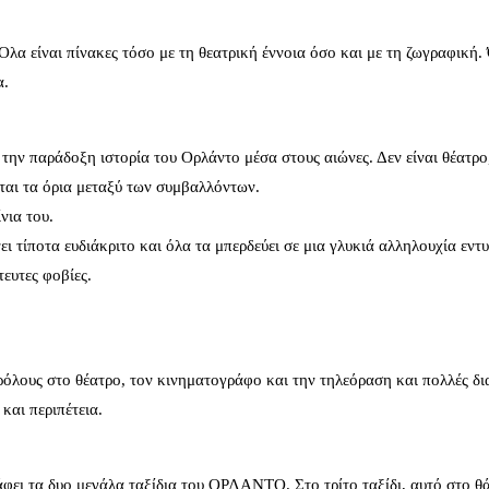
α είναι πίνακες τόσο με τη θεατρική έννοια όσο και με τη ζωγραφική. 
α.
την παράδοξη ιστορία του Ορλάντο μέσα στους αιώνες. Δεν είναι θέατρο,
ται τα όρια μεταξύ των συμβαλλόντων.
ίνια του.
 τίποτα ευδιάκριτο και όλα τα μπερδεύει σε μια γλυκιά αλληλουχία εντ
ευτες φοβίες.
ς στο θέατρο, τον κινηματογράφο και την τηλεόραση και πολλές δια
ση και περιπέτεια.
ει τα δυο μεγάλα ταξίδια του ΟΡΛΑΝΤΟ. Στο τρίτο ταξίδι, αυτό στο θ