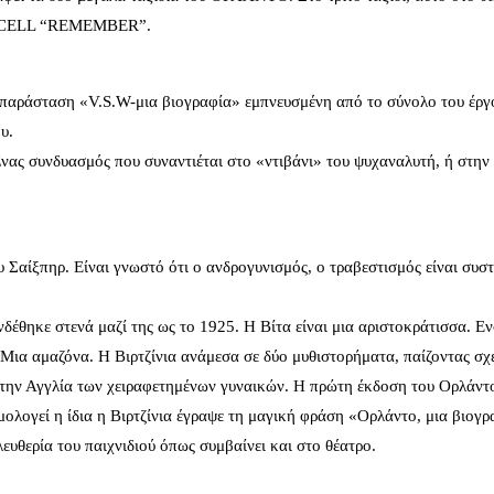
PURCELL “REMEMBER”.
παράσταση «V.S.W-μια βιογραφία» εμπνευσμένη από το σύνολο του έργ
υ.
Ένας συνδυασμός που συναντιέται στο «ντιβάνι» του ψυχαναλυτή, ή στην
Σαίξπηρ. Είναι γνωστό ότι ο ανδρογυνισμός, ο τραβεστισμός είναι συστ
έθηκε στενά μαζί της ως το 1925. Η Βίτα είναι μια αριστοκράτισσα. Ε
. Μια αμαζόνα. Η Βιρτζίνια ανάμεσα σε δύο μυθιστορήματα, παίζοντας σχ
ία στην Αγγλία των χειραφετημένων γυναικών. Η πρώτη έκδοση του Ορλάντ
λογεί η ίδια η Βιρτζίνια έγραψε τη μαγική φράση «Ορλάντο, μια βιογρ
λευθερία του παιχνιδιού όπως συμβαίνει και στο θέατρο.