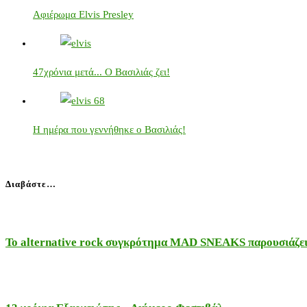
Αφιέρωμα Elvis Presley
47χρόνια μετά... Ο Βασιλιάς ζει!
Η ημέρα που γεννήθηκε ο Βασιλιάς!
Διαβάστε…
Το alternative rock συγκρότημα MAD SNEAKS παρουσιάζει 