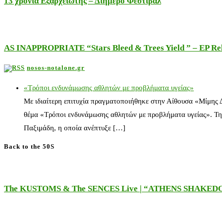
13 χρόνια Εξαρχειώτης – Διήμερο Φεστιβάλ
AS INAPPROPRIATE “Stars Bleed & Trees Yield ” – EP Releas
nosos-notalone.gr
«Τρόποι ενδυνάμωσης αθλητών με προβλήματα υγείας»
Με ιδιαίτερη επιτυχία πραγματοποιήθηκε στην Αίθουσα «Μίμης
θέμα «Τρόποι ενδυνάμωσης αθλητών με προβλήματα υγείας». Τη
Παξιμάδη, η οποία ανέπτυξε […]
Back to the 50S
The KUSTOMS & The SENCES Live | “ATHENS SHAKE