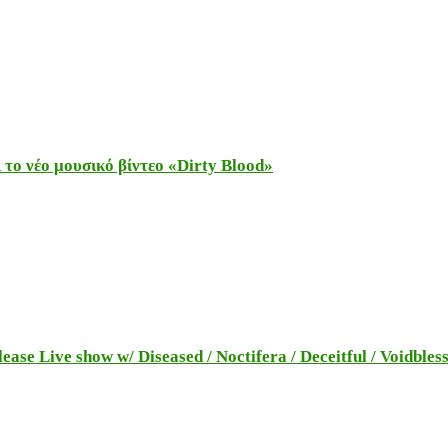
το νέο μουσικό βίντεο «Dirty Blood»
e Live show w/ Diseased / Noctifera / Deceitful / Voidbles