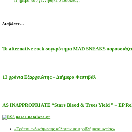
Η ημέρα που γεννήθηκε ο Βασιλιάς!
Διαβάστε…
Το alternative rock συγκρότημα MAD SNEAKS παρουσιάζει 
13 χρόνια Εξαρχειώτης – Διήμερο Φεστιβάλ
AS INAPPROPRIATE “Stars Bleed & Trees Yield ” – EP Releas
nosos-notalone.gr
«Τρόποι ενδυνάμωσης αθλητών με προβλήματα υγείας»