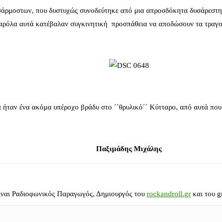
σάρμοστων, που δυστυχώς συνοδεύτηκε από μια απροσδόκητα δυσάρεστη έκ
αρόλα αυτά κατέβαλαν συγκινητική προσπάθεια να αποδώσουν τα τραγού
ήταν ένα ακόμα υπέροχο βράδυ στο ΄΄θρυλικό΄΄ Κύτταρο, από αυτά που 
Παξιμάδης Μιχάλης
ίναι Ραδιοφωνικός Παραγωγός, Δημιουργός του
rockandroll.gr
και του g