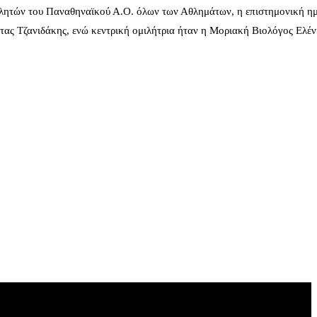
λητών του Παναθηναϊκού Α.Ο. όλων των Αθλημάτων, η επιστημονική ημ
ας Τζανιδάκης, ενώ κεντρική ομιλήτρια ήταν η Μοριακή Βιολόγος Ελέ