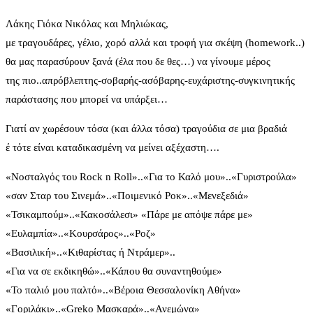
Λάκης Γιόκα Νικόλας και Μηλιώκας,
με τραγουδάρες, γέλιο, χορό αλλά και τροφή για σκέψη (homework..)
θα μας παρασύρουν ξανά (έλα που δε θες…) να γίνουμε μέρος
της πιο..απρόβλεπτης-σοβαρής-ασόβαρης-ευχάριστης-συγκινητικής
παράστασης που μπορεί να υπάρξει…
Γιατί αν χωρέσουν τόσα (και άλλα τόσα) τραγούδια σε μια βραδιά
έ τότε είναι καταδικασμένη να μείνει αξέχαστη….
«Νοσταλγός του Rock n Roll»..«Για το Καλό μου»..«Γυριστρούλα»
«σαν Σταρ του Σινεμά»..«Ποιμενικό Ροκ»..«Μενεξεδιά»
«Τσικαμπούμ»..«Κακοσάλεσι» «Πάρε με απόψε πάρε με»
«Ευλαμπία»..«Κουρσάρος»..«Ροζ»
«Βασιλική»..«Κιθαρίστας ή Ντράμερ»..
«Για να σε εκδικηθώ»..«Κάπου θα συναντηθούμε»
«Το παλιό μου παλτό»..«Βέροια Θεσσαλονίκη Αθήνα»
«Γοριλάκι»..«Greko Μασκαρά»..«Ανεμώνα»