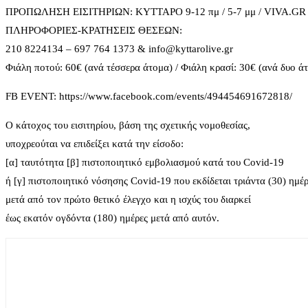
ΠΡΟΠΩΛΗΣΗ ΕΙΣΙΤΗΡΙΩΝ: ΚΥΤΤΑΡΟ 9-12 πμ / 5-7 μμ / VIVA.GR 
ΠΛΗΡΟΦΟΡΙΕΣ-ΚΡΑΤΗΣΕΙΣ ΘΕΣΕΩΝ:
210 8224134 – 697 764 1373 & info@kyttarolive.gr
Φιάλη ποτού: 60€ (ανά τέσσερα άτομα) / Φιάλη κρασί: 30€ (ανά δυο ά
FB EVENT: https://www.facebook.com/events/494454691672818/
Ο κάτοχος του εισιτηρίου, βάση της σχετικής νομοθεσίας,
υποχρεούται να επιδείξει κατά την είσοδο:
[α] ταυτότητα [β] πιστοποιητικό εμβολιασμού κατά του Covid-19
ή [γ] πιστοποιητικό νόσησης Covid-19 που εκδίδεται τριάντα (30) ημέ
μετά από τον πρώτο θετικό έλεγχο και η ισχύς του διαρκεί
έως εκατόν ογδόντα (180) ημέρες μετά από αυτόν.