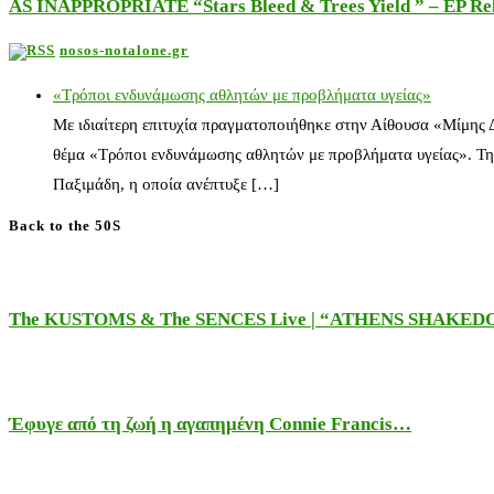
AS INAPPROPRIATE “Stars Bleed & Trees Yield ” – EP Releas
nosos-notalone.gr
«Τρόποι ενδυνάμωσης αθλητών με προβλήματα υγείας»
Με ιδιαίτερη επιτυχία πραγματοποιήθηκε στην Αίθουσα «Μίμης
θέμα «Τρόποι ενδυνάμωσης αθλητών με προβλήματα υγείας». Τη
Παξιμάδη, η οποία ανέπτυξε […]
Back to the 50S
The KUSTOMS & The SENCES Live | “ATHENS SHAKE
Έφυγε από τη ζωή η αγαπημένη Connie Francis…