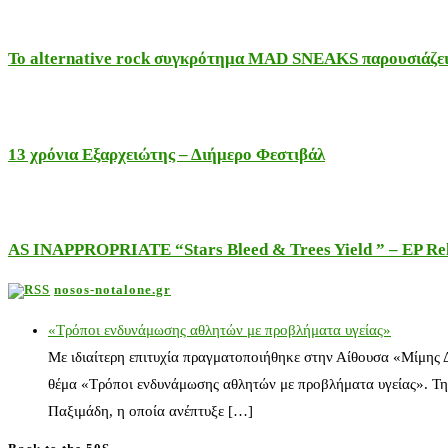
Το alternative rock συγκρότημα MAD SNEAKS παρουσιάζει 
13 χρόνια Εξαρχειώτης – Διήμερο Φεστιβάλ
AS INAPPROPRIATE “Stars Bleed & Trees Yield ” – EP Releas
nosos-notalone.gr
«Τρόποι ενδυνάμωσης αθλητών με προβλήματα υγείας»
Με ιδιαίτερη επιτυχία πραγματοποιήθηκε στην Αίθουσα «Μίμης
θέμα «Τρόποι ενδυνάμωσης αθλητών με προβλήματα υγείας». Τη
Παξιμάδη, η οποία ανέπτυξε […]