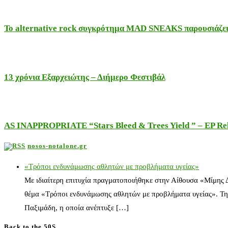
Το alternative rock συγκρότημα MAD SNEAKS παρουσιάζει 
13 χρόνια Εξαρχειώτης – Διήμερο Φεστιβάλ
AS INAPPROPRIATE “Stars Bleed & Trees Yield ” – EP Releas
nosos-notalone.gr
«Τρόποι ενδυνάμωσης αθλητών με προβλήματα υγείας»
Με ιδιαίτερη επιτυχία πραγματοποιήθηκε στην Αίθουσα «Μίμης
θέμα «Τρόποι ενδυνάμωσης αθλητών με προβλήματα υγείας». Τη
Παξιμάδη, η οποία ανέπτυξε […]
Back to the 50S