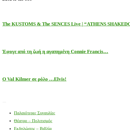
The KUSTOMS & The SENCES Live | “ATHENS SHAKE
Έφυγε από τη ζωή η αγαπημένη Connie Francis…
Ο Val Kilmer σε ρόλο …Elvis!
Παλαιότερες Συναυλίες
Θέατρο – Πολιτισμός
Εκδηλώσεις – Βιβλία