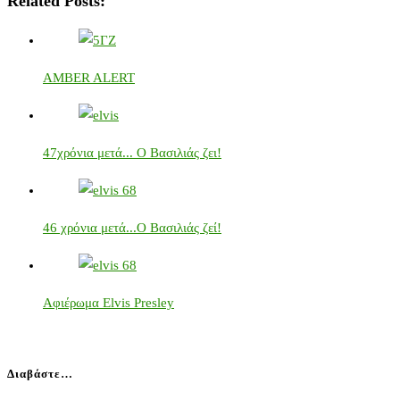
Related Posts:
AMBER ALERT
47χρόνια μετά... Ο Βασιλιάς ζει!
46 χρόνια μετά...Ο Βασιλιάς ζεί!
Αφιέρωμα Elvis Presley
Διαβάστε…