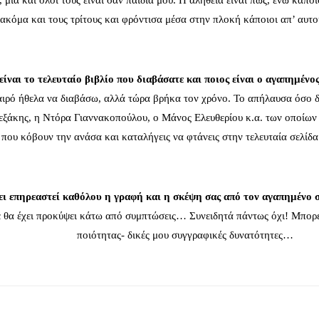
μια και όλοι τους είναι σαν παιδιά μου. Η αλήθεια είναι πως, ενώ κάποι
ή ακόμα και τους τρίτους και φρόντισα μέσα στην πλοκή κάποιοι απ’ αυτ
είναι το τελευταίο βιβλίο που διαβάσατε και ποιος είναι ο αγαπημένο
ρό ήθελα να διαβάσω, αλλά τώρα βρήκα τον χρόνο. Το απήλαυσα όσο δε
εξάκης, η Ντόρα Γιαννακοπούλου, ο Μάνος Ελευθερίου κ.α. των οποίων οι
 που κόβουν την ανάσα και καταλήγεις να φτάνεις στην τελευταία σελίδα 
ι επηρεαστεί καθόλου η γραφή και η σκέψη σας από τον αγαπημένο 
 τότε θα έχει προκύψει κάτω από συμπτώσεις… Συνειδητά πάντως όχι! Μπορ
ποιότητας- δικές μου συγγραφικές δυνατότητες…