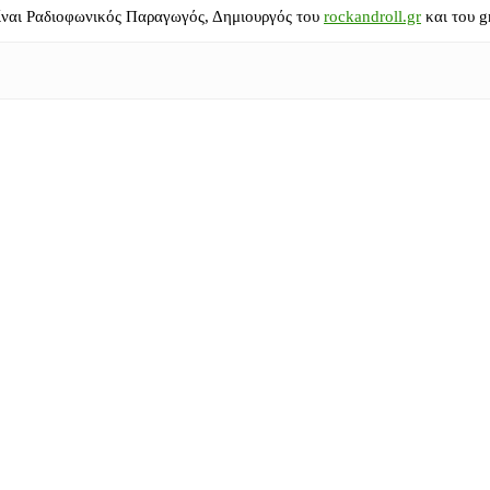
ίναι Ραδιοφωνικός Παραγωγός, Δημιουργός του
rockandroll.gr
και του g