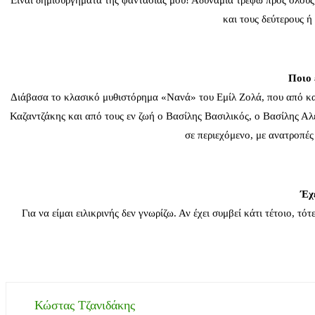
Είναι δημιουργήματα της φαντασίας μου! Αδυναμία τρέφω προς όλους, 
και τους δεύτερους 
Ποιο 
Διάβασα το κλασικό μυθιστόρημα «Νανά» του Εμίλ Ζολά, που από και
Καζαντζάκης και από τους εν ζωή ο Βασίλης Βασιλικός, ο Βασίλης Αλ
σε περιεχόμενο, με ανατροπές
Έχε
Για να είμαι ειλικρινής δεν γνωρίζω. Αν έχει συμβεί κάτι τέτοιο,
Κώστας Τζανιδάκης