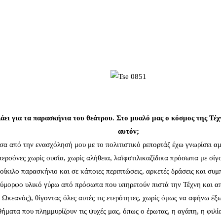
άει για τα παρασκήνια του θεάτρου. Στο μυαλό μας ο κόσμος της Τέ
αυτόν;
 από την ενασχόλησή μου με το πολιτιστικό ρεπορτάζ έχω γνωρίσει αμέτ
περσόνες χωρίς ουσία, χωρίς αλήθεια, λαϊφστιλικαζίδικα πρόσωπα με σί
οίκιλο παρασκήνιο και σε κάποιες περιπτώσεις, αρκετές δράσεις και συμ
λύμορφο υλικό γύρω από πρόσωπα που υπηρετούν πιστά την Τέχνη και απ
εανός), θίγοντας όλες αυτές τις ετερότητες, χωρίς όμως να αφήνω έξω 
ήματα που πλημμυρίζουν τις ψυχές μας, όπως ο έρωτας, η αγάπη, η φιλί