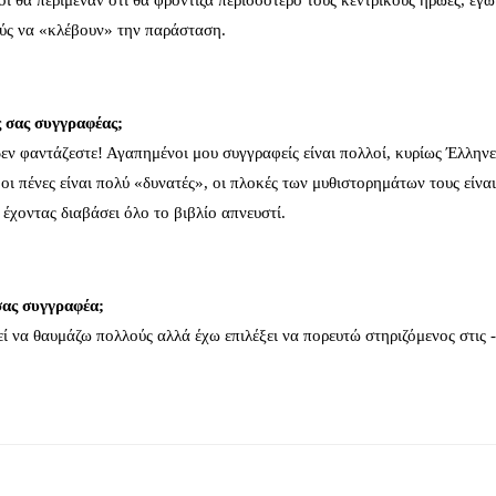
οι θα περίμεναν ότι θα φρόντιζα περισσότερο τους κεντρικούς ήρωες, εγ
ούς να «κλέβουν» την παράσταση.
ς σας συγγραφέας;
ν φαντάζεστε! Αγαπημένοι μου συγγραφείς είναι πολλοί, κυρίως Έλληνε
 πένες είναι πολύ «δυνατές», οι πλοκές των μυθιστορημάτων τους είναι
έχοντας διαβάσει όλο το βιβλίο απνευστί.
σας συγγραφέα;
εί να θαυμάζω πολλούς αλλά έχω επιλέξει να πορευτώ στηριζόμενος στις 