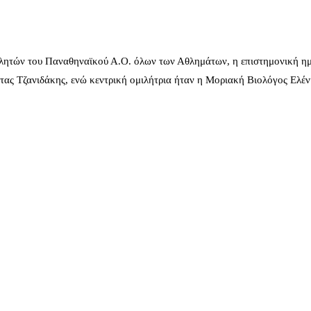
λητών του Παναθηναϊκού Α.Ο. όλων των Αθλημάτων, η επιστημονική ημ
ας Τζανιδάκης, ενώ κεντρική ομιλήτρια ήταν η Μοριακή Βιολόγος Ελέ