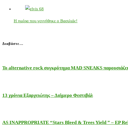
Η ημέρα που γεννήθηκε ο Βασιλιάς!
Διαβάστε…
Το alternative rock συγκρότημα MAD SNEAKS παρουσιάζει 
13 χρόνια Εξαρχειώτης – Διήμερο Φεστιβάλ
AS INAPPROPRIATE “Stars Bleed & Trees Yield ” – EP Releas