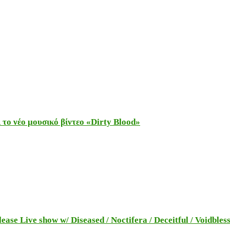
το νέο μουσικό βίντεο «Dirty Blood»
e Live show w/ Diseased / Noctifera / Deceitful / Voidbles