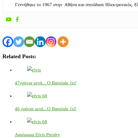
Γεννήθηκε το 1967 στην Αθήνα και σπούδασε Ηλεκτρονικός. Ε
Related Posts:
47χρόνια μετά... Ο Βασιλιάς ζει!
46 χρόνια μετά...Ο Βασιλιάς ζεί!
Αφιέρωμα Elvis Presley