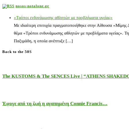
nosos-notalone.gr
«Τρόποι ενδυνάμωσης αθλητών με προβλήματα υγείας»
Με ιδιαίτερη επιτυχία πραγματοποιήθηκε στην Αίθουσα «Μίμης
θέμα «Τρόποι ενδυνάμωσης αθλητών με προβλήματα υγείας». Τη
Παξιμάδη, η οποία ανέπτυξε […]
Back to the 50S
The KUSTOMS & The SENCES Live | “ATHENS SHAKE
Έφυγε από τη ζωή η αγαπημένη Connie Francis…