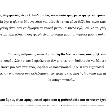
υς συγγραφείς στην Ελλάδα, ίσως και ο νεώτερος με ενεργητικό τριών
ία έχει η ηλικία; Η συγγραφή για μένα δεν είναι μόνο διέξοδος, είναι κά
αφή είναι σαν να έρχομαι σε επαφή με το βαθύτερο εγώ μου, να το γνωρ
νεται. Και τέλος, η συγγραφή είναι το χόμπι μου, το παρεάκι μου, η άυλ
Σα νέος άνθρωπος ποια συμβουλή θα δίνατε στους συνομήλικού
ομαι συμβουλές και κατά προέκταση δεν μπαίνω στη διαδικασία να δώσω
πόσω μάλλον ένας νέος, οφείλει να καταπιαστεί με ό, τι τον ευχαριστεί,
τως, αν υπακούσει στα κελεύσματα των τρίτων, της εποχής ή ακόμα και τ
θα απογοητευτεί…
ατός σας είναι πραγματικά πρόσωπα ή μυθοπλασία και σε ποιον έχετε